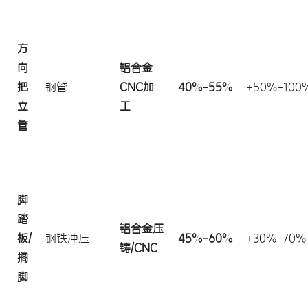
方
向
铝合金
把
钢管
CNC加
40%-55%
+50%-100
立
工
管
脚
踏
铝合金压
板/
钢铁冲压
45%-60%
+30%-70%
铸/CNC
搁
脚