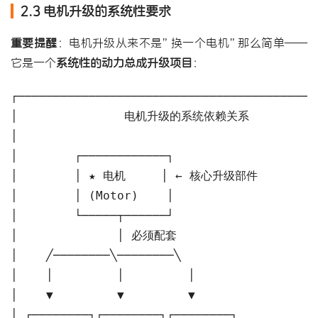
2.3 电机升级的系统性要求
重要提醒
：电机升级从来不是”换一个电机”那么简单——
它是一个
系统性的动力总成升级项目
：
┌──────────────────────────────────────────
│               电机升级的系统依赖关系            
│                                          
│        ┌────────────┐                    
│        │ ★ 电机     │ ← 核心升级部件          
│        │ (Motor)    │                    
│        └─────┬──────┘                    
│              │ 必须配套                     
│    ╱────────╲────────╲                   
│    │         │         │                 
│    ▼         ▼         ▼                 
│ ┌────────┐┌────────┐┌────────┐           