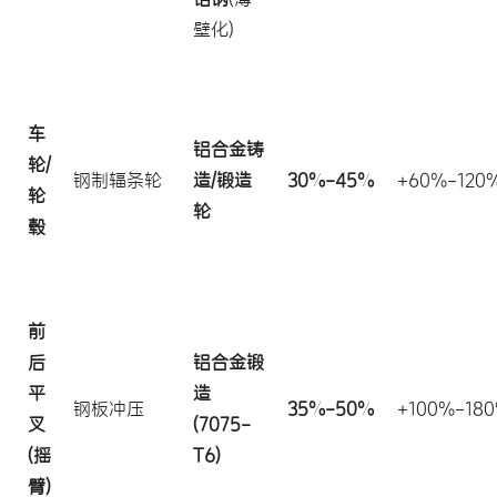
壁化)
车
铝合金铸
轮/
钢制辐条轮
造/锻造
30%-45%
+60%-120
轮
轮
毂
前
后
铝合金锻
平
造
钢板冲压
35%-50%
+100%-18
叉
(7075-
(摇
T6)
臂)