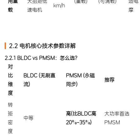
用重
大扭矩低
(重载)
(可满载)
运电
km/h
载
速电机
摩
2.2 电机核心技术参数详解
2.2.1 BLDC vs PMSM：怎么选？
对
比
BLDC (无刷直
PMSM (永磁
推荐
维
流)
同步)
度
转
矩
高(比BLDC高
大功率首选
中等
密
20%-35%)
PMSM
度