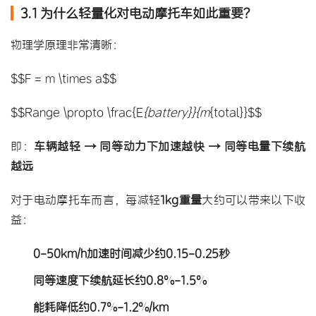
3.1 为什么轻量化对电动摩托车如此重要？
物理学原理非常清晰：
$$F = m \times a$$
$$Range \propto \frac{E
{battery}}{m
{total}}$$
即：
车辆越轻 → 同等动力下加速越快 → 同等电量下续航
越远
对于电动摩托车而言，每减轻
1kg重量
大约可以带来以下收
益：
0-50km/h加速时间减少约0.15-0.25秒
同等速度下续航延长约0.8%-1.5%
能耗降低约0.7%-1.2%/km