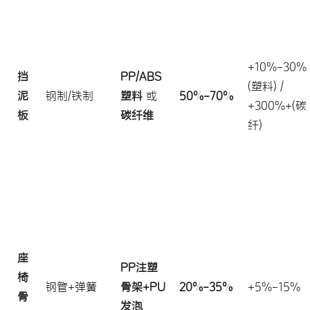
+10%-30%
挡
PP/ABS
(塑料) /
泥
钢制/铁制
塑料
或
50%-70%
+300%+(碳
板
碳纤维
纤)
座
PP注塑
椅
钢管+弹簧
骨架+PU
20%-35%
+5%-15%
骨
发泡