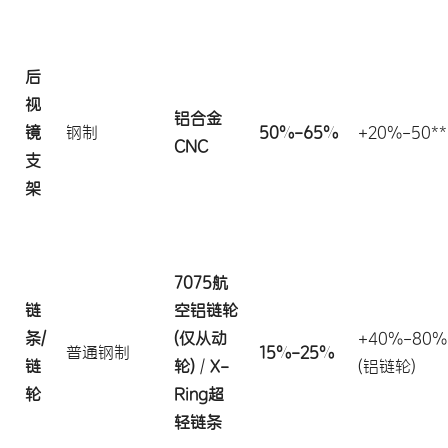
后
视
铝合金
镜
钢制
50%-65%
+20%-50**
CNC
支
架
7075航
链
空铝链轮
条/
(仅从动
+40%-80%
普通钢制
15%-25%
链
轮)
/
X-
(铝链轮)
轮
Ring超
轻链条