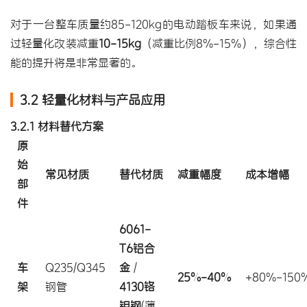
对于一台整车质量约85-120kg的电动踏板车来说，如果通
过轻量化改装减重
10-15kg
（减重比例8%-15%），综合性
能的提升将是非常显著的。
3.2 轻量化材料与产品应用
3.2.1 材料替代方案
原
始
常见材质
替代材质
减重幅度
成本增幅
部
件
6061-
T6铝合
车
Q235/Q345
金
/
25%-40%
+80%-150
架
钢管
4130铬
钼钢
(薄