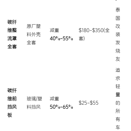
泰
国
碳纤
原厂塑
改
维整
减重
$180-$350(全
料外壳
装
流罩
40%-55%
套)
全套
发
全套
烧
友
追
求
轻
碳纤
量
维前
玻璃/塑
减重
$25-$55
的
挡风
料挡风
50%-65%
所
板
有
车