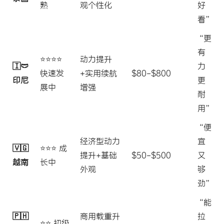
熟
观个性化
好
看”
“更
有
⭐⭐⭐⭐
动力提升
🇮🩲
力
快速发
+实用续航
$80-$800
印尼
更
展中
增强
耐
用”
“便
经济型动力
宜
🇻🇬
⭐⭐⭐ 成
提升+基础
$50-$500
又
越南
长中
外观
够
劲”
“能
🇵🇭
商用载重升
拉
⭐⭐ 初级