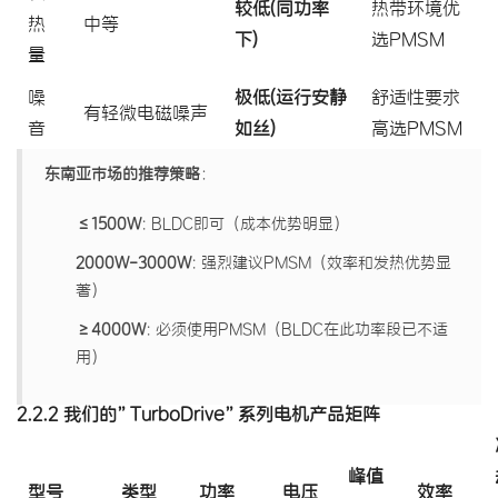
较低(同功率
热带环境优
热
中等
下)
选PMSM
量
噪
极低(运行安静
舒适性要求
有轻微电磁噪声
音
如丝)
高选PMSM
东南亚市场的推荐策略
：
≤1500W
: BLDC即可（成本优势明显）
2000W-3000W
: 强烈建议PMSM（效率和发热优势显
著）
≥4000W
: 必须使用PMSM（BLDC在此功率段已不适
用）
2.2.2 我们的”TurboDrive”系列电机产品矩阵
峰值
型号
类型
功率
电压
效率