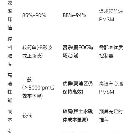
效
率
追求续航选
85%-90%
88%-94%
峰
PMSM
值
控
制
较简单(梯形波
复杂(需FOC磁
需配套优质
难
或正弦波)
场定向)
控制器
度
高
一般
速
优异(高速区仍
高速车必选
(
≥5000rpm后
性
保持高效)
PMSM
效率下降
)
能
成
较高(稀土永磁
预算充足时
较低
本
体成本更高)
推荐
发