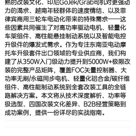
熟的改装文化、印尼GoJek/Grab司机对更强动
力的渴求、越南年轻群体的速度情结、以及菲
律宾商用三轮车电动化带来的特殊需求——这
些因素共同催生了对
高功率驱动电机、轻量化
车架组件、高性能悬挂制动系统以及智能电控
升级件
的爆发式需求。作为专注
东南亚电动摩
托车升级套件
出口领域的专业供应商，我们构
建了从
350W入门级动力提升到5000W+极限改
装
的完整产品矩阵，覆盖FOC矢量控制器、大
功率无刷/永磁同步电机、轻量化铝合金/碳纤维
组件、高性能制动系统到全套改装工具的全链
路解决方案。本文将从技术深度解析、功率等
级选型、四国改装文化差异、B2B经营策略到
成功案例，提供一份详尽的实战指南。