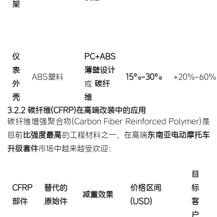
架
仪
PC+ABS
表
薄壁设计
ABS塑料
15%-30%
+20%-60%
外
或
碳纤
壳
维
3.2.2 碳纤维(CFRP)在高端改装中的应用
碳纤维增强聚合物(Carbon Fiber Reinforced Polymer)是
目前
比强度最高
的工程材料之一，在高端
东南亚电动摩托车
升级套件
市场中越来越受欢迎：
目
CFRP
替代的
价格区间
标
减重效果
部件
原始件
(USD)
客
户