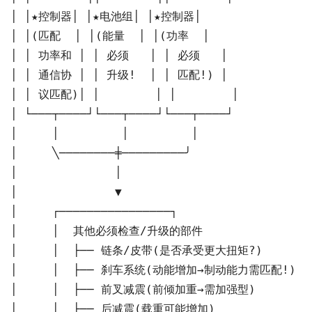
│ │★控制器│ │★电池组│ │★控制器│                  
│ │(匹配  │ │(能量  │ │(功率  │                
│ │ 功率和 │ │ 必须   │ │ 必须   │              
│ │ 通信协 │ │ 升级!  │ │ 匹配!) │              
│ │ 议匹配)│ │        │ │        │           
│ └───┬────┘└───┬────┘└───┬────┘           
│     │         │         │                
│     ╲────────╪─────────╯                 
│              │                           
│              ▼                           
│     ┌────────────────┐                   
│     │  其他必须检查/升级的部件                  
│     │  ├── 链条/皮带(是否承受更大扭矩?)         
│     │  ├── 刹车系统(动能增加→制动能力需匹配!) ★★
│     │  ├── 前叉减震(前倾加重→需加强型)          
│     │  ├── 后减震(载重可能增加)                