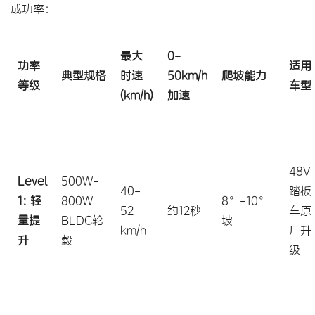
成功率：
最大
0-
功率
适用
典型规格
时速
50km/h
爬坡能力
等级
车型
(km/h)
加速
48V
Level
500W-
40-
踏板
1: 轻
800W
8°-10°
52
约12秒
车原
量提
BLDC轮
坡
km/h
厂升
升
毂
级