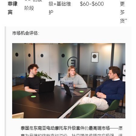
菲律
级+基础维
$60-$600
更
阶段
宾
护
多
货”
市场机会评估
：
泰国
是
东南亚电动摩托车升级套件
的
最高端市场
——愿
意为品牌和性能支付溢价，社交媒体传播效应极强，适