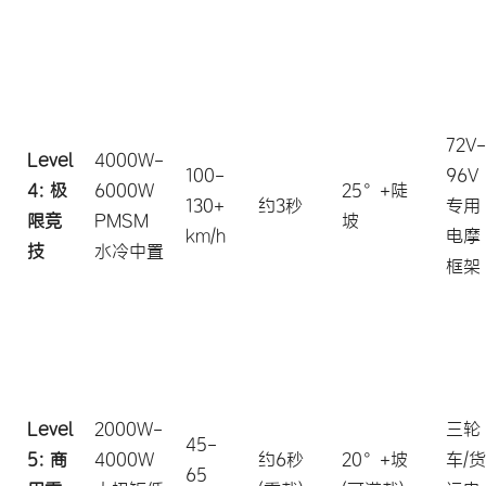
72V-
Level
4000W-
100-
96V
4: 极
6000W
25°+陡
130+
约3秒
专用
限竞
PMSM
坡
km/h
电摩
技
水冷中置
框架
Level
2000W-
三轮
45-
5: 商
4000W
约6秒
20°+坡
车/货
65