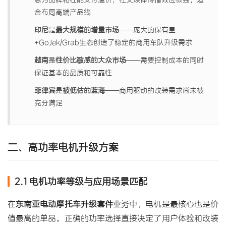
合布局高端产品线
印尼
是
最大规模的增量市场
——庞大的保有量
+GoJek/Grab生态创造了稳定的商用车队升级需求
越南
是
性价比敏感的大众市场
——需要控制成本的同时
保证基本的品质和可靠性
菲律宾
是
被低估的蓝海
——商用驱动的改装需求尚未被
充分满足
二、高功率电机升级方案
2.1 电机功率等级与应用场景匹配
在
东南亚电动摩托车升级套件
业务中，电机是最核心也是价
值最高的单品。正确的功率选择直接决定了用户体验和改装