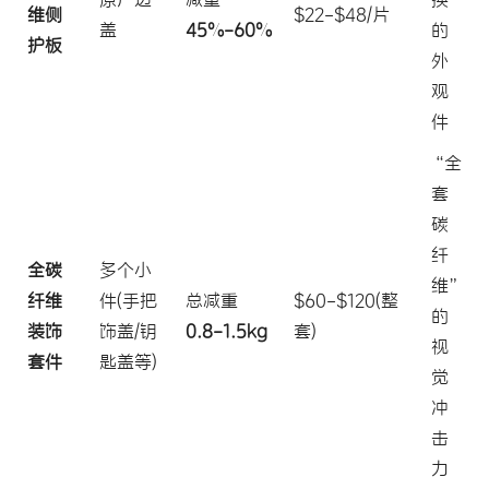
维侧
$22-$48/片
盖
45%-60%
的
护板
外
观
件
“全
套
碳
纤
全碳
多个小
维”
纤维
件(手把
总减重
$60-$120(整
的
装饰
饰盖/钥
0.8-1.5kg
套)
视
套件
匙盖等)
觉
冲
击
力