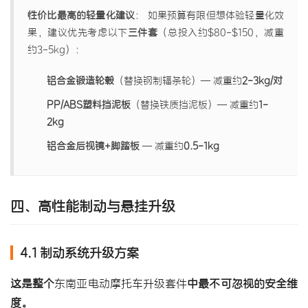
性价比最高的轻量化建议
： 如果预算有限但想体验轻量化效
果，建议优先考虑以下
三件套
（总投入约$80-$150，减重
约3-5kg）：
铝合金锻造轮毂
（替换钢制辐条轮）— 减重约
2-3kg/对
PP/ABS塑料挡泥板
（替换铁质挡泥板）— 减重约
1-
2kg
铝合金后视镜+脚踏板
— 减重约
0.5-1kg
四、高性能制动与悬挂升级
4.1 制动系统升级方案
这是整个
东南亚电动摩托车升级套件
中最不可忽视的安全维
度。