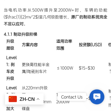
当电机功率从500W提升至2000W+时，车辆的动能
($\frac{1}{2}mv^2$)呈几何级数增长，
原厂的制动系统完全
不足以应对
。
4.1.1 制动升级阶梯
升级
适用功率
方案内容
投资额(USD)
层级
范围
Level
1: 刹
更换高性能半金
≤1000W
$15-$30
车皮
属/陶瓷刹车片
升级
Level
从220mm升级
2: 刹
至
1000W-
Contact
Contact Us
$35-$65
ZH-CN
车盘
260mm/280mm
2000W
加大
碟盘