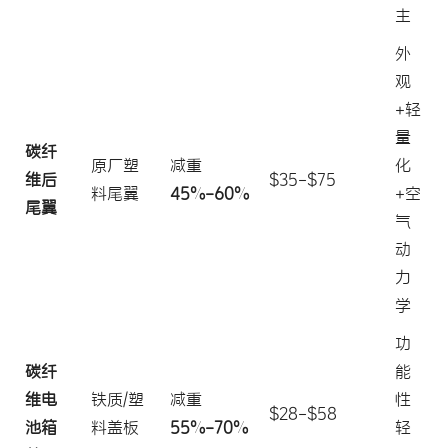
主
外
观
+轻
量
碳纤
原厂塑
减重
化
维后
$35-$75
料尾翼
45%-60%
+空
尾翼
气
动
力
学
功
碳纤
能
维电
铁质/塑
减重
性
$28-$58
池箱
料盖板
55%-70%
轻