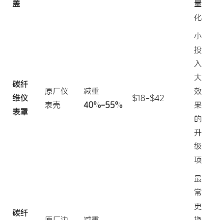
盖
量
化
小
投
入
大
碳纤
原厂仪
减重
效
维仪
$18-$42
表壳
40%-55%
果
表罩
的
升
级
项
最
常
更
碳纤
原厂边
减重
换