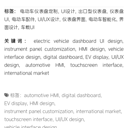
标签：
 电动车仪表盘定制, UI设计, 出口型仪表盘, 仪表盘
UI, 
电动车配件
, UI/UX设计, 仪表盘界面, 电动车智能化, 界
面设计, 车载UI
关键词：
 electric vehicle dashboard UI design, 
instrument panel customization
, 
HMI design
, 
vehicle 
interface design
, 
digital dashboard
, 
EV display
, 
UI/UX 
design
, 
automotive HMI
, 
touchscreen interface
, 
international market
标签：
automotive HMI
,
digital dashboard
,
EV display
,
HMI design
,
instrument panel customization
,
international market
,
touchscreen interface
,
UI/UX design
,
vehicle interface design
,