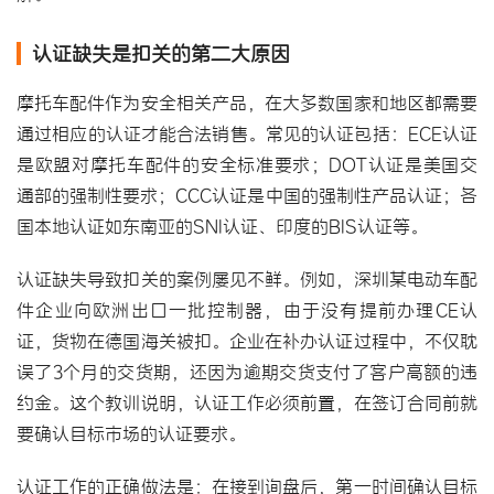
认证缺失是扣关的第二大原因
摩托车配件作为安全相关产品，在大多数国家和地区都需要
通过相应的认证才能合法销售。常见的认证包括：ECE认证
是欧盟对摩托车配件的安全标准要求；DOT认证是美国交
通部的强制性要求；CCC认证是中国的强制性产品认证；各
国本地认证如东南亚的SNI认证、印度的BIS认证等。
认证缺失导致扣关的案例屡见不鲜。例如，深圳某
电动车配
件
企业向欧洲出口一批控制器，由于没有提前办理CE认
证，货物在德国海关被扣。企业在补办认证过程中，不仅耽
误了3个月的交货期，还因为逾期交货支付了客户高额的违
约金。这个教训说明，认证工作必须前置，在签订合同前就
要确认目标市场的认证要求。
认证工作的正确做法是：在接到询盘后，第一时间确认目标