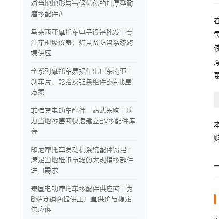
对当地地形与气候优化的加厚型耐
磨零配件#
马来西亚摩托车电子设备批发 | 专
注车规级仪表、灯具及防盗系统跨
境供应
全系列摩托车易损件出口东南亚 |
刹车片、轮胎及链条组件B端批量
方案
菲律宾电动车配件一站式采购 | 助
力当地零售商快速建立EV零配件库
存
印尼摩托车发动机系统配件贸易 |
满足当地维修市场的大规模零部件
进口需求
泰国电动摩托车零配件供应商 | 为
B端分销商提供工厂直供价与稳定
供应链