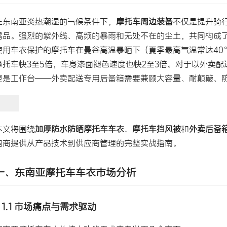
在东南亚炎热潮湿的气候条件下，
摩托车周边装备
不仅是提升骑
需品。强烈的紫外线、高频的暴雨和无处不在的尘土，共同构成
使用车衣保护的摩托车在曼谷高温暴晒下（夏季最高气温常达40
摩托车快3至5倍，车身漆面褪色速度也快2至3倍。对于以外卖
更是工作台——外卖配送专用后备箱需要兼顾大容量、耐颠簸、
本文将围绕
加厚防水防晒摩托车车衣
、
摩托车挡风被
和
外卖后备
购商提供从产品技术到供应商管理的完整实战指南。
一、东南亚摩托车车衣市场分析
1.1 市场痛点与需求驱动