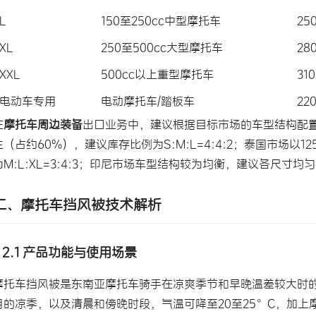
L
150至250cc中型摩托车
25
XL
250至500cc大型摩托车
28
XXL
500cc以上重型摩托车
31
电动车专用
电动摩托车/踏板车
22
在
摩托车周边装备
出口业务中，建议根据目标市场的车型结构配置
主（占约60%），建议库存比例为S:M:L=4:4:2；泰国市场以1
为M:L:XL=3:4:3；印尼市场车型结构较为均衡，建议各尺寸均
二、摩托车挡风被技术解析
2.1 产品功能与使用场景
摩托车挡风被是东南亚摩托车骑手在凉爽季节和早晚温差较大时的
月的凉季，以及清晨和傍晚时段，气温可降至20至25°C，加上