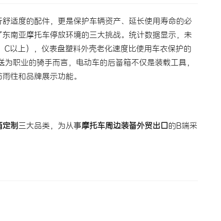
行舒适度的配件，更是保护车辆资产、延长使用寿命的必
了东南亚摩托车停放环境的三大挑战。统计数据显示，未
°C以上），仪表盘塑料外壳老化速度比使用车衣保护的
配送为职业的骑手而言，电动车的后备箱不仅是装载工具，
防雨性和品牌展示功能。
箱定制
三大品类，为从事
摩托车周边装备外贸出口
的B端采