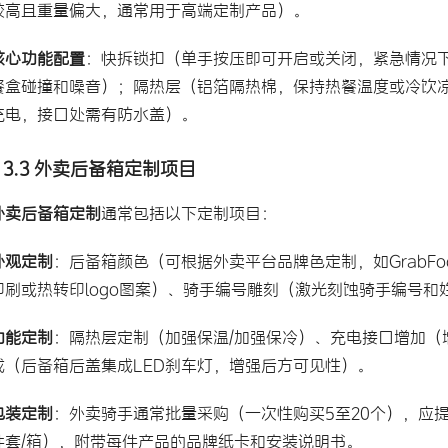
较高且重量偏大，通常用于高端定制产品）。
核心功能配置
：快拆锁扣（单手按压即可开启或关闭，紧急情况下
餐盒碰撞和噪音）；隔热层（铝箔隔热棉，保持热餐温度或冷饮凉爽
充电，接口处需有防水盖）。
3.3 外卖后备箱定制项目
外卖后备箱定制
通常包括以下定制项目：
外观定制
：后备箱颜色（可根据外卖平台品牌色定制，如GrabFood黄
印刷或热转印logo图案）、骑手编号雕刻（激光刻蚀骑手编号和
功能定制
：隔热层定制（加强保温/加强保冷）、充电接口增加（增
成（后备箱后盖集成LED刹车灯，增强后方可见性）。
包装定制
：外卖骑手通常批量采购（一次性购买5至20个），应
件套/箱），附带每件产品的品牌纸卡和安装说明书。