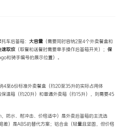
摩托车后备箱：
大容量
（需要同时容纳2至4个外卖餐盒和
快速取放
（取餐和送餐时需要单手操作后备箱开关）；
保
ogo和骑手编号的展示位置）。
纳4至6份标准外卖餐盒（约20至35升的实际占用体
温箱（约20升）和普通外卖箱（约15升），则需要45
mm，防水、耐冲击、价格适中）是外卖后备箱的主流选
略差）是ABS的替代方案；铝合金（轻量且坚固，但价格