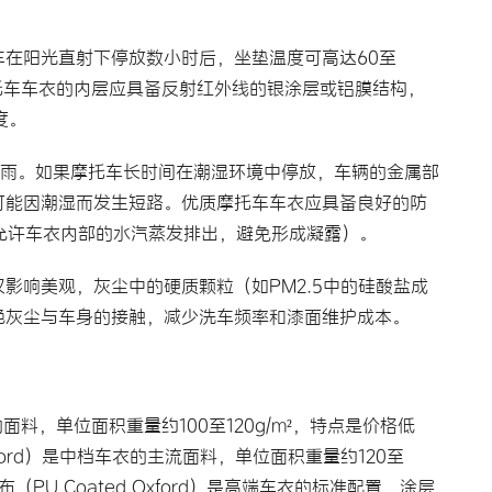
在阳光直射下停放数小时后，坐垫温度可高达60至
托车车衣的内层应具备反射红外线的银涂层或铝膜结构，
度。
降雨。如果摩托车长时间在潮湿环境中停放，车辆的金属部
可能因潮湿而发生短路。优质摩托车车衣应具备良好的防
（允许车衣内部的水汽蒸发排出，避免形成凝露）。
影响美观，灰尘中的硬质颗粒（如PM2.5中的硅酸盐成
绝灰尘与车身的接触，减少洗车频率和漆面维护成本。
的面料，单位面积重量约100至120g/m²，特点是价格低
ford）是中档车衣的主流面料，单位面积重量约120至
（PU Coated Oxford）是高端车衣的标准配置，涂层