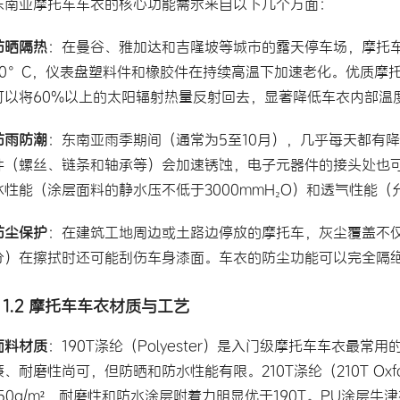
东南亚摩托车车衣的核心功能需求来自以下几个方面：
防晒隔热
：在曼谷、雅加达和吉隆坡等城市的露天停车场，摩托车
70°C，仪表盘塑料件和橡胶件在持续高温下加速老化。优质摩
可以将60%以上的太阳辐射热量反射回去，显著降低车衣内部温
防雨防潮
：东南亚雨季期间（通常为5至10月），几乎每天都有
件（螺丝、链条和轴承等）会加速锈蚀，电子元器件的接头处也
水性能（涂层面料的静水压不低于3000mmH₂O）和透气性能
防尘保护
：在建筑工地周边或土路边停放的摩托车，灰尘覆盖不仅
分）在擦拭时还可能刮伤车身漆面。车衣的防尘功能可以完全隔
1.2 摩托车车衣材质与工艺
面料材质
：190T涤纶（Polyester）是入门级摩托车车衣最常用
廉、耐磨性尚可，但防晒和防水性能有限。210T涤纶（210T Ox
150g/m²，耐磨性和防水涂层附着力明显优于190T。PU涂层牛津布