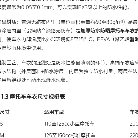
厚度通常为0.05至0.1mm，可以实现IPX3级以上的防水性能。
内里材质
：普通无纺布内里（单位面积重量约60至80g/m²）
银涂层内里（铝箔贴合涤纶无纺布）是
加厚防水防晒摩托车车衣
射，使车衣内部温度比外部环境低8至15°C。PEVA（聚乙烯
潮湿多雨环境中使用。
缝制工艺
：车衣的缝线处是防水性能最薄弱的环节。高端车衣应
车衣结构（外层面料+防水涂层，内层为独立防水衬里，两层在
使用后缝线处可能出现渗水现象。
1.3 摩托车车衣尺寸规格表
尺寸
适用车型
车
S
110至125cc小型摩托车
20
M
125至150cc标准摩托车
22