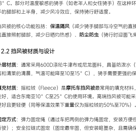
18°C。部分对温度敏感的骑手（如老年人和女性骑手）在这种
手的腿部和上半身，减少风冷效应，保持骑行舒适度。
挡风被的核心功能包括：
保温隔风
（减少骑手腿部与冷空气的直
线直接照射腿部，减少日晒灼热感）、
防尘防虫
（骑行时迎面飞
2.2 挡风被材质与设计
外层材质
：通常采用600D涤纶牛津布或尼龙面料，具备防泼水（Wa
迈和清莱的清晨，气温可能降至10至15°C），骑手需要更强的
填充材质
：摇粒绒（Fleece）是
摩托车挡风被
最常用的填充材料，
性好，适合东南亚10°C至25°C的使用环境。高端挡风被可能采用Pri
更好且更轻便（同等保温效果下重量仅为摇粒绒的50%至70%）
固定方式
：弹力固定绳（通过车把两侧的弹力绳固定，安装方便
行驶）；安全拉链式固定（固定最牢固，但安装略复杂，且需确