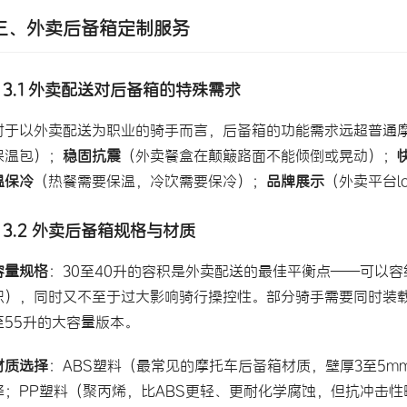
三、外卖后备箱定制服务
3.1 外卖配送对后备箱的特殊需求
对于以外卖配送为职业的骑手而言，后备箱的功能需求远超普通
保温包）；
稳固抗震
（外卖餐盒在颠簸路面不能倾倒或晃动）；
温保冷
（热餐需要保温，冷饮需要保冷）；
品牌展示
（外卖平台l
3.2 外卖后备箱规格与材质
容量规格
：30至40升的容积是外卖配送的最佳平衡点——可以容
积），同时又不至于过大影响骑行操控性。部分骑手需要同时装载保
至55升的大容量版本。
材质选择
：ABS塑料（最常见的摩托车后备箱材质，壁厚3至5
择；PP塑料（聚丙烯，比ABS更轻、更耐化学腐蚀，但抗冲击性