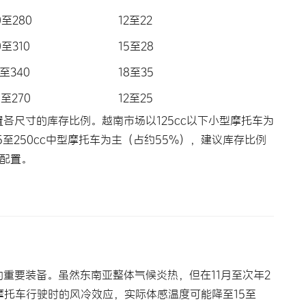
0至280
12至22
0至310
15至28
0至340
18至35
0至270
12至25
各尺寸的库存比例。越南市场以125cc以下小型摩托车为
25至250cc中型摩托车为主（占约55%），建议库存比例
匀配置。
重要装备。虽然东南亚整体气候炎热，但在11月至次年2
摩托车行驶时的风冷效应，实际体感温度可能降至15至