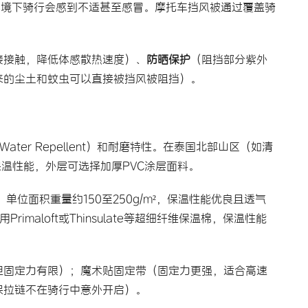
环境下骑行会感到不适甚至感冒。摩托车挡风被通过覆盖骑
接接触，降低体感散热速度）、
防晒保护
（阻挡部分紫外
来的尘土和蚊虫可以直接被挡风被阻挡）。
ter Repellent）和耐磨特性。在泰国北部山区（如清
保温性能，外层可选择加厚PVC涂层面料。
单位面积重量约150至250g/m²，保温性能优良且透气
maloft或Thinsulate等超细纤维保温棉，保温性能
。
但固定力有限）；魔术贴固定带（固定力更强，适合高速
保拉链不在骑行中意外开启）。