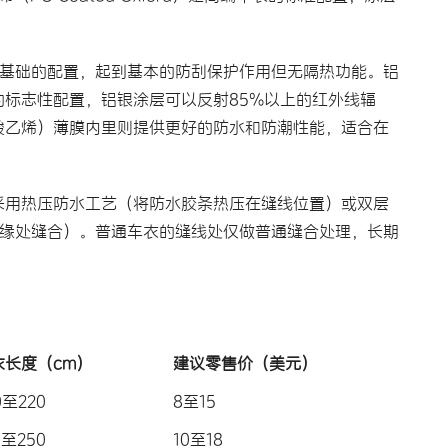
是最基础的配置，起到基本的防刮保护作用但无隔热功能。铝
的标志性配置，铝银涂层可以反射85%以上的红外线辐
醋酸乙烯）薄膜内里则提供更好的防水和防潮性能，适合在
采用热压防水工艺（将防水胶条热压在缝线位置）或双层
边缘处缝合）。普通车衣的缝线处仅做普通缝合处理，长期
衣长度（cm）
建议零售价（美元）
0至220
8至15
0至250
10至18