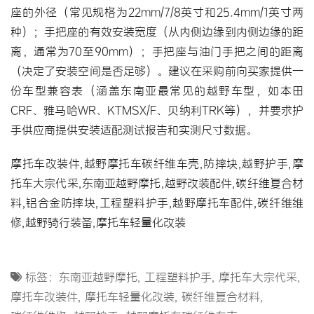
座的外径（常见规格为22mm/7/8英寸和25.4mm/1英寸两
种）；手把座的有效安装宽度（从内侧边缘到内侧边缘的距
离，通常为70至90mm）；手把座与油门手把之间的距离
（决定了安装空间是否足够）。建议在采购前向买家提供一
份车型兼容表（涵盖东南亚最常见的越野车型，如本田
CRF、雅马哈WR、KTMSX/F、贝纳利TRK等），并要求护
手供应商提供安装适配测试报告和实测尺寸数据。
摩托车改装件,越野摩托车碳纤维车壳,防摔块,越野护手,
摩
托车大宗代采
,东南亚越野摩托,
越野改装配件
,碳纤维复合材
料,铝合金防摔块,
工程塑料护手
,
越野摩托车配件
,
碳纤维维
修
,
越野骑行装备
,
摩托车轻量化改装
标签：
东南亚越野摩托
,
工程塑料护手
,
摩托车大宗代采
,
摩托车改装件
,
摩托车轻量化改装
,
碳纤维复合材料
,