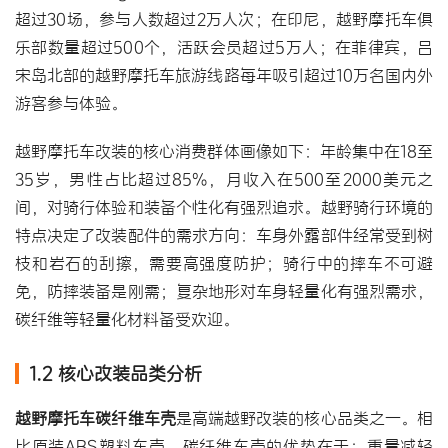
超过30场，参与人数超过2万人次；在印尼，越野摩托车俱
乐部数量超过500个，活跃会员超过5万人；在菲律宾，吕
宋岛北部的越野摩托车旅游线路每年吸引超过10万名国内外
游客参与体验。
越野摩托车改装的核心消费群体画像如下：年龄集中在18至
35岁，男性占比超过85%，月收入在500至2000美元之
间，对骑行体验和装备个性化有强烈追求。越野骑行环境的
特点决定了改装配件的需求方向：车身外露部件经常受到树
枝和岩石的刮擦，需要高强度防护；骑行中的摔车不可避
免，防摔装备是刚需；复杂地形对车身轻量化有强烈需求，
碳纤维等轻量化材料备受欢迎。
1.2 核心改装品类分析
越野摩托车碳纤维车壳
是高端越野改装的核心品类之一。相
比原装ABS塑料车壳，碳纤维车壳的优势在于：重量减轻