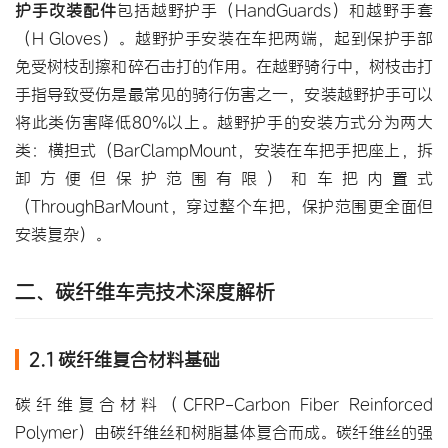
护手改装配件
包括
越野护手
（HandGuards）和越野手套
（H Gloves）。越野护手安装在车把两端，起到保护手部
免受树枝刮擦和碎石击打的作用。在越野骑行中，树枝击打
手指导致受伤是最常见的骑行伤害之一，安装越野护手可以
将此类伤害降低80%以上。越野护手的安装方式分为两大
类：横担式（BarClampMount，安装在车把手把座上，拆
卸方便但保护范围有限）和车把内置式
（ThroughBarMount，穿过整个车把，保护范围更全面但
安装复杂）。
二、碳纤维车壳技术深度解析
2.1 碳纤维复合材料基础
碳纤维复合材料（CFRP-Carbon Fiber Reinforced 
Polymer）由碳纤维丝和树脂基体复合而成。碳纤维丝的强