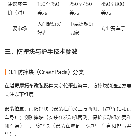
建议零售
150至250
250至450
450至800
价（对）
美元
美元
美元
入门越野爱
中高级越野
主要市场
专业赛车手
好者
玩家
三、防摔块与护手技术参数
3.1 防摔块（CrashPads）分类
在
越野摩托车改装配件大宗代采
业务中，防摔块的选型需要
关注以下维度：
安装位置
：前防摔块（安装在前叉上方两侧，保护车把和前
车身）；侧防摔块（安装在发动机两侧，保护发动机外壳和
侧车身）；后防摔块（安装在尾部，保护后车身和排气系
统）。