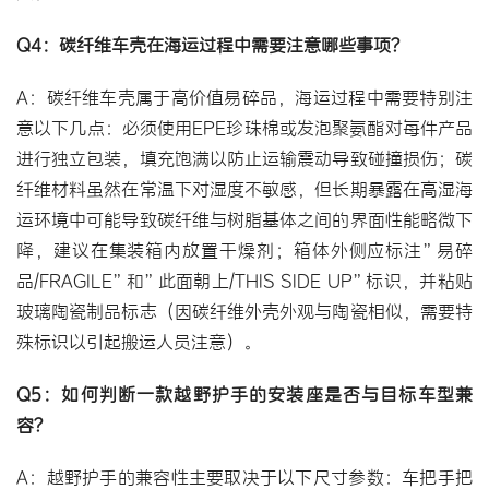
Q4：碳纤维车壳在海运过程中需要注意哪些事项？
A：碳纤维车壳属于高价值易碎品，海运过程中需要特别注
意以下几点：必须使用EPE珍珠棉或发泡聚氨酯对每件产品
进行独立包装，填充饱满以防止运输震动导致碰撞损伤；碳
纤维材料虽然在常温下对湿度不敏感，但长期暴露在高湿海
运环境中可能导致碳纤维与树脂基体之间的界面性能略微下
降，建议在集装箱内放置干燥剂；箱体外侧应标注”易碎
品/FRAGILE”和”此面朝上/THIS SIDE UP”标识，并粘贴
玻璃陶瓷制品标志（因碳纤维外壳外观与陶瓷相似，需要特
殊标识以引起搬运人员注意）。
Q5：如何判断一款越野护手的安装座是否与目标车型兼
容？
A：越野护手的兼容性主要取决于以下尺寸参数：车把手把