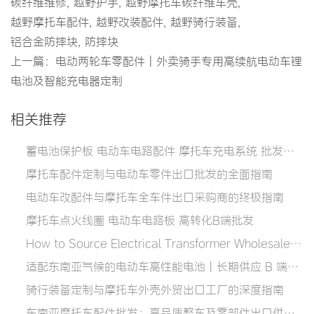
碳纤维维修
,
越野护手
,
越野摩托车碳纤维车壳
,
越野摩托车配件
,
越野改装配件
,
越野骑行装备
,
铝合金防摔块
,
防摔块
上一篇：
电动两轮车零配件 | 外卖骑手专用高续航电动车锂
电池及智能充电器定制
相关推荐
蓄电池保护板 电动车电路配件 摩托车充电系统 批发代发
摩托车配件定制与电动车零件出口批发的全面指南
电动车改配件与摩托车全车件出口采购商的终极指南
摩托车点火线圈 电动车电路板 高转化B端批发
How to Source Electrical Transformer Wholesale: A Complete Buyer’s Guide for 2026
适配东南亚气候的电动车高性能电池 | 长期供应 B 端改装厂与区域代理商
骑行装备定制与摩托车外壳外贸出口工厂的深度指南
东南亚摩托车配件批发：高品质整车及零部件出口供应商