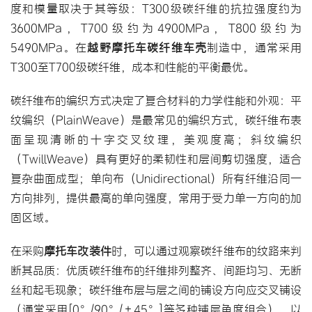
度和模量取决于其等级：T300级碳纤维的抗拉强度约为
3600MPa，T700级约为4900MPa，T800级约为
5490MPa。在
越野摩托车碳纤维车壳
制造中，通常采用
T300至T700级碳纤维，成本和性能的平衡最优。
碳纤维布的编织方式决定了复合材料的力学性能和外观：平
纹编织（PlainWeave）是最常见的编织方式，碳纤维布表
面呈现清晰的十字交叉纹理，美观度高；斜纹编织
（TwillWeave）具有更好的柔韧性和层间剪切强度，适合
复杂曲面成型；单向布（Unidirectional）所有纤维沿同一
方向排列，提供最高的单向强度，常用于受力单一方向的加
固区域。
在采购
摩托车改装件
时，可以通过观察碳纤维布的纹路来判
断其品质：优质碳纤维布的纤维排列整齐、间距均匀、无断
丝和起毛现象；碳纤维布层与层之间的铺设方向应交叉铺设
（通常采用[0°/90°/±45°]等多种铺层角度组合），以