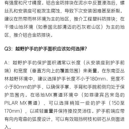
有强度和尺寸精度。铝合金防摔块在泥水中反复浸泡后，螺
丝孔和安装座可能发生腐蚀，导致下次安装困难甚至断裂。
建议在热带雨林环境为主的地区，推介工程塑料防摔块；在
干燥山地环境（如泰国北部清迈的石灰岩山区）为主的地
区，推介铝合金防摔块。
Q3：越野护手的护手面积应该如何选择？
A：越野护手的保护面积通常以长度（从安装座到护手前
端）和宽度（垂直方向上的覆盖范围）来衡量。在东南亚丛
林越野环境中，建议选择护手长度不小于180mm、宽度不
小于80mm的护手，以确保手掌、手背和手腕前侧均处于保
护范围内。在场地MX赛道环境中（如菲律宾吕宋岛的
PILAR MX赛道），可以选择稍短一些的护手（150至
170mm），以减轻重量并保持操控灵活性。护手前端应带
有向内弯曲的弧度设计，可以有效阻挡树枝和碎石从侧面进
入。