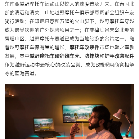
东南亚越野摩托
车运动正以惊人的速度普及开来。在泰国北
部的清迈和清莱，山地越野摩托车俱乐部每周都会组织车友
骑行活动；在印尼日惹和万隆的火山脚下，越野摩托车穿越
成为最受欢迎的户外探险项目之一；在菲律宾吕宋岛北部的
碧瑶山区，越野摩托车赛道已成为当地旅游的名片之一。随
着越野摩托车保有量的增长，
摩托车改装件
市场也随之蓬勃
发展，其中
越野摩托车碳纤维车壳
、
防摔块
和
护手改装配件
作为越野运动中最核心的改装品类，成为B端采购商竞相争
夺的蓝海赛道。