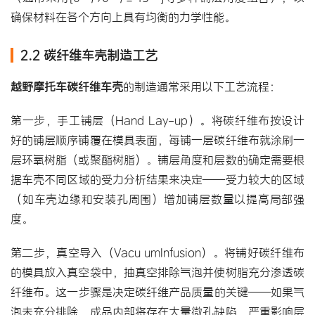
确保材料在各个方向上具有均衡的力学性能。
2.2 碳纤维车壳制造工艺
越野摩托车碳纤维车壳
的制造通常采用以下工艺流程：
第一步，手工铺层（Hand Lay-up）。将碳纤维布按设计
好的铺层顺序铺覆在模具表面，每铺一层碳纤维布就涂刷一
层环氧树脂（或聚酯树脂）。铺层角度和层数的确定需要根
据车壳不同区域的受力分析结果来决定——受力较大的区域
（如车壳边缘和安装孔周围）增加铺层数量以提高局部强
度。
第二步，真空导入（Vacu umInfusion）。将铺好碳纤维布
的模具放入真空袋中，抽真空排除气泡并使树脂充分渗透碳
纤维布。这一步骤是决定碳纤维产品质量的关键——如果气
泡未充分排除，成品内部将存在大量微孔缺陷，严重影响层