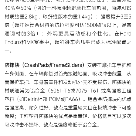
40%至60%（例如一副标准越野摩托车侧包围，原装ABS
材质约重2.8kg，碳纤维版本约重1.4kg）；强度提升3至5
倍（
碳纤维复合材料
的抗拉强度可达1500MPa以上，是普
通钢材的3倍）；外观更具运动感和个性化。在Hard 
Enduro和MX赛事中，碳纤维车壳几乎已成为标准配置之
一。
防摔块（CrashPads/FrameSliders）
安装在摩托车手把和
车身侧面，在车辆倾倒时首先接触地面，吸收冲击能量，从
而保护车把、车身覆盖件和发动机外壳不受损伤。防摔块的
材质通常为铝合金（6061-T6或7075-T6）或高强度工程
塑料（如Delrin杜邦 POM或PA66）。
铝合金防摔块
的优点
是强度高、耐久性好，缺点是重量较大且在极端冲击下可能
断裂；工程塑料防摔块的优点是重量轻、价格低且可以多次
吸收冲击不损坏，缺点是强度略低于铝合金。