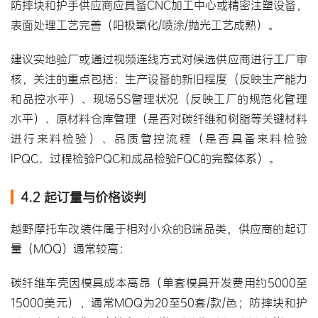
防摔块和护手供应商应具备CNC加工中心或精密注塑设备，
表面处理工艺完善（阳极氧化/喷涂/抛光工艺成熟）。
建议实地验厂或通过视频连线方式对候选供应商进行工厂审
核，关注的重点包括：生产设备的新旧程度（反映生产能力
和品控水平）、现场5S管理状况（反映工厂的规范化管理
水平）、原材料仓库管理（是否对碳纤维和树脂等关键材料
进行来料检验）、品质管控流程（是否具备来料检验
IPQC、过程检验PQC和成品检验FQC的完整体系）。
4.2 起订量与价格谈判
越野摩托车改装件属于相对小众的B端品类，供应商的起订
量（MOQ）通常较高：
碳纤维车壳因模具成本高昂（单套模具开发费用约5000至
15000美元），通常MOQ为20至50套/款/色；防摔块和护