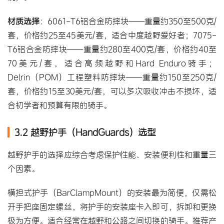
材质选择
：6061-T6铝合金防摔块——重量约350至500克/
套，价格约25至45美元/套，适合中度越野爱好者；7075-
T6铝合金防摔块——重量约280至400克/套，价格约40至
70美元/套，适合高频越野和Hard Enduro骑手；
Delrin（POM）工程塑料防摔块——重量约150至250克/
套，价格约15至30美元/套，可以多次吸收冲击不损坏，适
合初学者和预算有限的骑手。
3.2 越野护手（HandGuards）选型
越野护手的选择应综合考虑保护性能、安装便利性和重量三
个因素。
横担式护手（BarClampMount）的安装最为简便，仅需松
开手把座固定螺丝，将护手的安装座卡入即可，拆卸和更换
极为方便。适合经常在越野和公路之间切换的骑手。推荐产