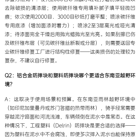
去除破损的清漆层；使用碳纤维专用填补腻子填平轻微凹
痕；依次使用2000目、3000目砂纸打磨平整；喷涂碳纤维
专用底漆（增加面漆附着力）；喷涂2至3层高光或哑光清
漆；待漆面完全干燥后用抛光蜡抛光至光亮。如果刮擦已伤
及碳纤维布层（可见碳纤维丝断裂或分层），则需要送回专
业碳纤维修复工厂进行结构性修复——这类损伤的处理较为
复杂，不建议自行修复。
Q2：铝合金防摔块和塑料防摔块哪个更适合东南亚越野环
境？
A：这取决于使用场景和预算。在东南亚雨林越野环境中
（如印尼加里曼丹或苏门答腊的热带雨林），骑手经常需要
穿越泥泞路面和河流浅滩，车辆倾倒在泥水中是常态。在这
种情况下，工程塑料（Delrin）防摔块是更合适的选择——
因为塑料在泥水中不会腐蚀，即使多次摔入泥水也能保持原