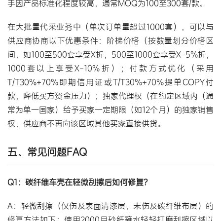
手因产品标准化程度较高，通常MOQ为100至300套/款。
在大批量代采业务中（单次订单量超过1000套），可以与
供应商协商以下优惠条件：阶梯价格（按数量划分价格区
间，如100至500套享受X折，500至1000套享受X-5%折，
1000套以上享受X-10%折）；付款方式优化（采用
T/T30%+70%即期信用证或T/T30%+70%提单COPY付
款，降低买方资金压力）；独家代理权（在约定区域内（通
常为单一国家）给予买家一定期限（如12个月）的独家销售
权，供应商不再向该区域其他买家直接供货。
五、常见问题FAQ
Q1：碳纤维车壳在轻微刮擦后如何修复？
A：轻微刮擦（仅伤及表面清漆层，未伤及碳纤维布层）的
修复方法如下：使用2000目砂纸蘸水轻轻打磨刮擦区域以