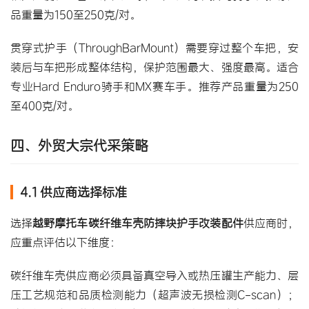
品重量为150至250克/对。
贯穿式护手（ThroughBarMount）需要穿过整个车把，安
装后与车把形成整体结构，保护范围最大、强度最高。适合
专业Hard Enduro骑手和MX赛车手。推荐产品重量为250
至400克/对。
四、外贸大宗代采策略
4.1 供应商选择标准
选择
越野摩托车碳纤维车壳防摔块护手改装配件
供应商时，
应重点评估以下维度：
碳纤维车壳供应商必须具备真空导入或热压罐生产能力、层
压工艺规范和品质检测能力（超声波无损检测C-scan）；