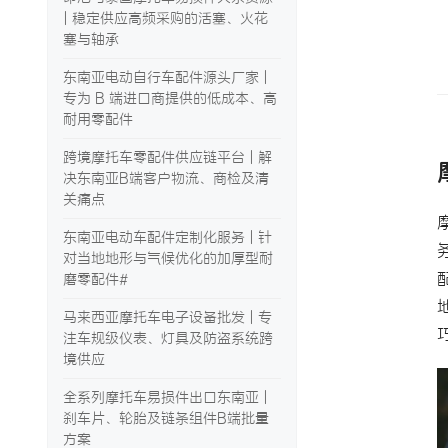
| 稳定供应高频采购的活塞、火花
塞与轴承
东南亚电动自行车配件源头厂家 |
专为 B 端进口商提供的低成本、高
耐用零配件
跨境摩托车零配件供应链平台 | 解
决东南亚B端客户物流、商检及清
关痛点
东南亚电动车配件定制化服务 | 针
对当地地形与气候优化的加厚型耐
磨零配件#
马来西亚摩托车电子设备批发 | 专
注车规级仪表、灯具及防盗系统跨
境供应
全系列摩托车易损件出口东南亚 |
刹车片、轮胎及链条组件B端批量
方案