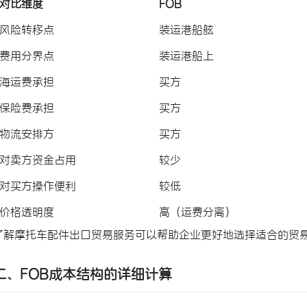
对比维度
FOB
风险转移点
装运港船舷
费用分界点
装运港船上
海运费承担
买方
保险费承担
买方
物流安排方
买方
对卖方资金占用
较少
对买方操作便利
较低
价格透明度
高（运费分离）
了解
摩托车配件出口贸易服务
可以帮助企业更好地选择适合的贸
二、FOB成本结构的详细计算