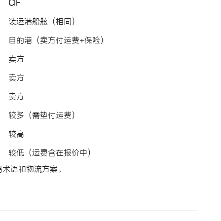
CIF
装运港船舷（相同）
目的港（卖方付运费+保险）
卖方
卖方
卖方
较多（需垫付运费）
较高
较低（运费含在报价中）
易术语和物流方案。