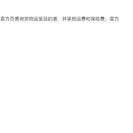
险费加运费）是指卖方负责将货物运至目的港，并承担运费和保险费。卖方