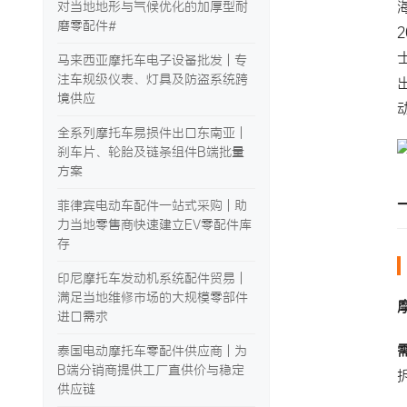
对当地地形与气候优化的加厚型耐
磨零配件#
马来西亚摩托车电子设备批发 | 专
注车规级仪表、灯具及防盗系统跨
境供应
全系列摩托车易损件出口东南亚 |
刹车片、轮胎及链条组件B端批量
方案
菲律宾电动车配件一站式采购 | 助
力当地零售商快速建立EV零配件库
存
印尼摩托车发动机系统配件贸易 |
满足当地维修市场的大规模零部件
进口需求
泰国电动摩托车零配件供应商 | 为
B端分销商提供工厂直供价与稳定
供应链