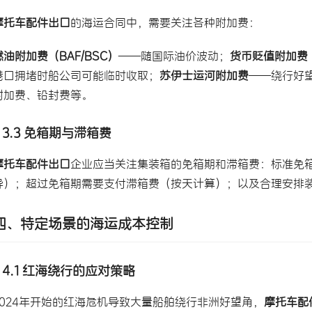
摩托车配件出口
的海运合同中，需要关注各种附加费：
燃油附加费（BAF/BSC）
——随国际油价波动；
货币贬值附加费（
港口拥堵时船公司可能临时收取；
苏伊士运河附加费
——绕行好
附加费、铅封费等。
3.3 免箱期与滞箱费
摩托车配件出口
企业应当关注集装箱的免箱期和滞箱费：标准免箱
异）；超过免箱期需要支付滞箱费（按天计算）；以及合理安排
四、特定场景的海运成本控制
4.1 红海绕行的应对策略
2024年开始的红海危机导致大量船舶绕行非洲好望角，
摩托车配