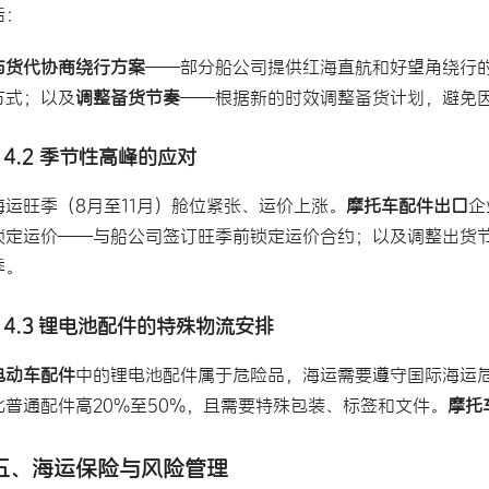
括：
与货代协商绕行方案
——部分船公司提供红海直航和好望角绕行
方式；以及
调整备货节奏
——根据新的时效调整备货计划，避免
4.2 季节性高峰的应对
海运旺季（8月至11月）舱位紧张、运价上涨。
摩托车配件出口
企
锁定运价——与船公司签订旺季前锁定运价合约；以及调整出货
季。
4.3 锂电池配件的特殊物流安排
电动车配件
中的锂电池配件属于危险品，海运需要遵守国际海运危险
比普通配件高20%至50%，且需要特殊包装、标签和文件。
摩托
五、
海运保险
与风险管理