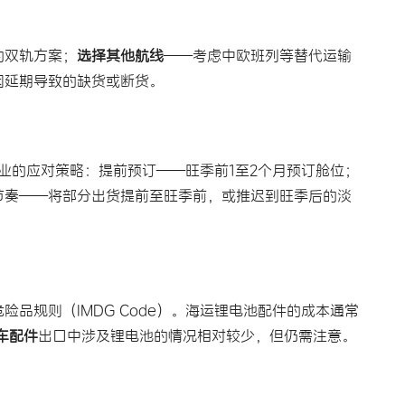
的双轨方案；
选择其他航线
——考虑中欧班列等替代运输
因延期导致的缺货或断货。
业的应对策略：提前预订——旺季前1至2个月预订舱位；
节奏——将部分出货提前至旺季前，或推迟到旺季后的淡
品规则（IMDG Code）。海运锂电池配件的成本通常
车配件
出口中涉及锂电池的情况相对较少，但仍需注意。