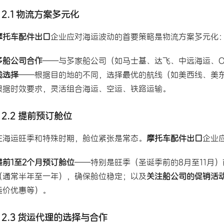
2.1 物流方案多元化
摩托车配件出口
企业应对海运波动的首要策略是物流方案多元化
多船公司合作
——与多家船公司（如马士基、达飞、中远海运、O
线选择
——根据目的地的不同，选择最优的航线（如美西线、美
根据时效要求，灵活组合海运、空运、铁路运输。
2.2 提前预订舱位
在海运旺季和特殊时期，舱位紧张是常态。
摩托车配件出口
企业
提前1至2个月预订舱位
——特别是旺季（圣诞季前的8月至11月）
（通常半年至一年），确保舱位稳定；以及
关注船公司的促销活
运价优惠等）。
2.3 货运代理的选择与合作