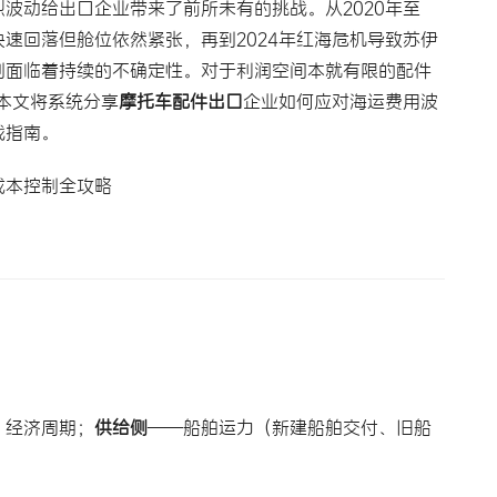
波动给出口企业带来了前所未有的挑战。从2020年至
费快速回落但舱位依然紧张，再到2024年红海危机导致苏伊
制面临着持续的不确定性。对于利润空间本就有限的配件
本文将系统分享
摩托车配件出口
企业如何应对海运费用波
战指南。
、经济周期；
供给侧
——船舶运力（新建船舶交付、旧船