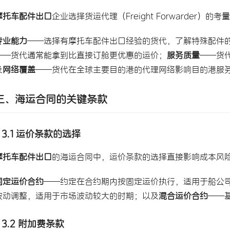
摩托车配件出口
企业选择货运代理（Freight Forwarder）的考
专业能力
——选择有摩托车配件出口经验的货代，了解特殊配件
——货代通常能拿到比直接订舱更优惠的运价；
服务质量
——货
及
网络覆盖
——货代在全球主要目的港的代理网络影响目的港服
三、海运合同的关键条款
3.1 运价条款的选择
摩托车配件出口
的海运合同中，运价条款的选择直接影响成本风
固定运价合约
——约定在合约期内按固定运价执行，适用于船公
波动调整，适用于市场波动较大的时期；以及
混合运价合约
——
3.2 附加费条款