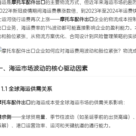
海运是
摩托车配件
出口
的主要物流方式，但近年来海运市场的剧烈
2022年新冠疫情期间海运费暴涨数倍，到2023年至2024年运
士运河绕行运费再次上涨——
摩托车配件出口
企业的物流成本控
出口业务，海运费率的1%波动都可能直接影响企业的盈利能力。
动和舱位紧张，从物流方案优化、合同设计到风险管理策略的实
一、海运市场波动的核心驱动因素
1.1 全球海运供需关系
摩托车配件出口
的海运成本受全球海运市场的供需关系影响：
需求侧
——全球贸易量、季节性波动（如圣诞季前的出货高峰）
拆解）、港口运营效率、运河和关键航道的通行能力。