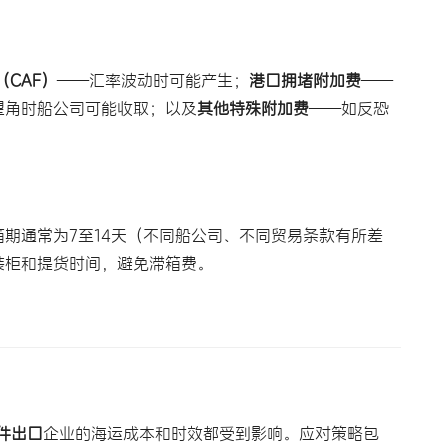
CAF）
——汇率波动时可能产生；
港口拥堵附加费
——
望角时船公司可能收取；以及
其他特殊附加费
——如反恐
期通常为7至14天（不同船公司、不同贸易条款有所差
装柜和提货时间，避免滞箱费。
件出口
企业的海运成本和时效都受到影响。应对策略包