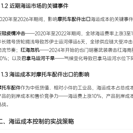
1.2 近期海运市场的关键事件
2020年至2026年期间，影响
摩托车配件出口
海运成本的关键事
新冠疫情冲击
——2020年至2022年期间，全球海运费率上涨3
年长赐号货轮搁浅导致苏伊士运河停运6天，全球供应链大受冲击
物流节奏；
红海危机
——2024年开始的也门胡塞武装袭击红海
50%；以及
巴拿马运河干旱
——气候变化导致巴拿马运河水位下
1.3 海运成本对摩托车配件出口的影响
摩托车配件
作为中低货值、相对小件的工业品，海运成本占总成本
产品的到岸成本和售价竞争力——海运费上涨10%，产品到岸成
挑战。
二、海运成本控制的实战策略