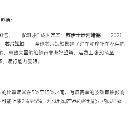
件包括：
至10倍，”一舱难求”成为常态；
苏伊士运河堵塞
——2021
；
芯片短缺
——全球芯片短缺影响了汽车和摩托车配件的
商船，导致大量船舶绕行非洲好望角，运费上涨30%至
降，通行能力受限。
的比重通常在5%至15%之间。海运费率的波动直接影响
本可能上涨2%至5%，对低利润产品的盈利能力构成显著