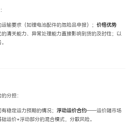
量：
的运输要求（如锂电池配件的危险品申报）；
价格优势
代的清关能力、异常处理能力直接影响到货的及时性；以
务。
险的分担：
司有稳定运力预期的情况；
浮动运价合约
——运价随市场
基础运价+浮动部分的混合模式，分散风险。