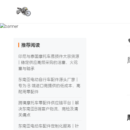
推荐阅读
印尼与泰国摩托车易损件大宗货源
| 稳定供应高频采购的活塞、火花
塞与轴承
东南亚电动自行车配件源头厂家 |
专为 B 端进口商提供的低成本、高
耐用零配件
跨境摩托车零配件供应链平台 | 解
决东南亚B端客户物流、商检及清
关痛点
东南亚电动车配件定制化服务 | 针