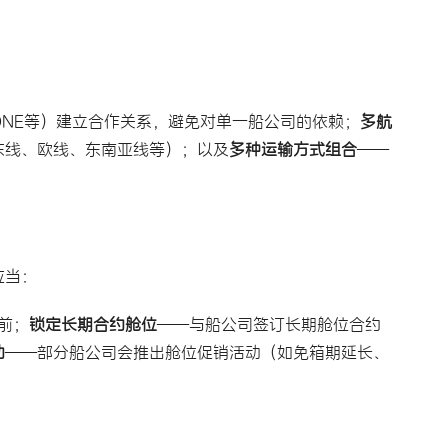
：
NE等）建立合作关系，避免对单一船公司的依赖；
多航
东线、欧线、东南亚线等）；以及
多种运输方式组合
——
应当：
前；
锁定长期合约舱位
——与船公司签订长期舱位合约
动
——部分船公司会推出舱位促销活动（如免箱期延长、