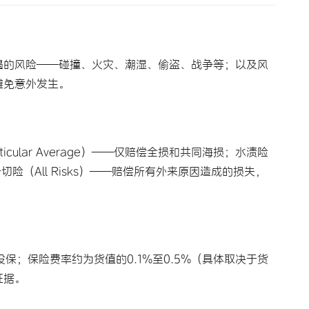
遇的风险——碰撞、火灾、潮湿、偷盗、战争等；以及风
避免意外发生。
ticular Average）——仅赔偿全损和共同海损；水渍险
以及一切险（All Risks）——赔偿所有外来原因造成的损失，
投保；保险费率约为货值的0.1%至0.5%（具体取决于货
证据。