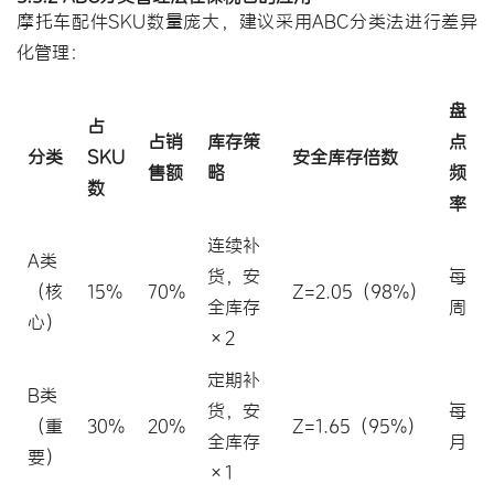
摩托车配件SKU数量庞大，建议采用ABC分类法进行差异
化管理：
盘
占
占销
库存策
点
分类
SKU
安全库存倍数
售额
略
频
数
率
连续补
A类
货，安
每
（核
15%
70%
Z=2.05（98%）
全库存
周
心）
×2
定期补
B类
货，安
每
（重
30%
20%
Z=1.65（95%）
全库存
月
要）
×1