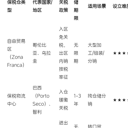
保税仓类
代表国家/
关税
储
适用场景
设立难
型
地区
政策
期
限
入区
免关
自由贸易
哥伦比
税，
无
大型加
区
亚、乌拉
出区
限
工/组装/
★★★
（Zona
圭
内销
期
分销
Franca）
按税
率征
巴西
入仓
保税物流
（Porto
1-3
纯仓储分
缓缴
★★★
中心
Seco）、
年
销
关税
智利
进出
无
转口贸