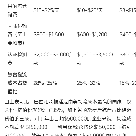
目的港仓
$15-$25/天
$10-$20/天
$8-$1
储费
内陆运输
费（至主
$800-$1,500
$600-$1,200
$400-
要城市）
认证检测
$2,000-$5,000/
$1,500-$3,500/
$800-$
费
款
款
款
综合物流
成本占货
28%-35%
25%-32%
15%-2
值比
由上表可见，巴西和阿根廷是南美物流成本最高的国家，仅
关税+增值税就超过了35%，加上各项杂费后综合占比逼近
货值的三成。对于年出口额$500,000的企业来说，物流成
本就高达$150,000——利用保税仓将这$150,000压缩到
$100,000，就等于”无成本”获取了$50,000的额外利润。