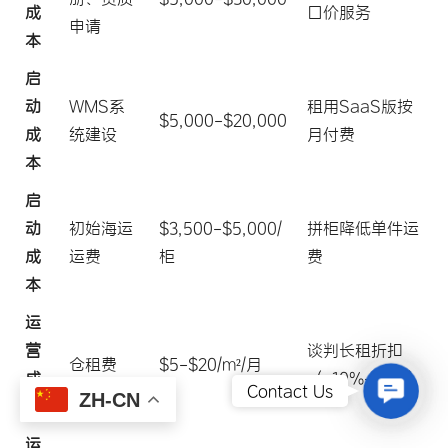
成
口价服务
申请
本
启
动
WMS系
租用SaaS版按
$5,000-$20,000
成
统建设
月付费
本
启
动
初始海运
$3,500-$5,000/
拼柜降低单件运
成
运费
柜
费
本
运
营
谈判长租折扣
仓租费
$5-$20/m²/月
成
（-10%-20%）
Contact
Contact Us
ZH-CN
本
运