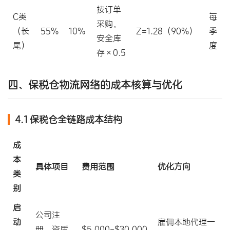
按订单
C类
每
采购，
（长
55%
10%
Z=1.28（90%）
季
安全库
尾）
度
存×0.5
四、保税仓物流网络的成本核算与优化
4.1 保税仓全链路成本结构
成
本
具体项目
费用范围
优化方向
类
别
启
公司注
动
雇佣本地代理一
册、资质
$5,000-$30,000