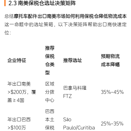
2.3 南美保税仓选址决策矩阵
总结
摩托车配件出口南美市场如何利用保税仓降低物流成本
这一命题中的选址策略，以下决策矩阵帮助出口商快速定
位：
推荐
保税
预期物流
企业特征
推荐选址
仓类
成本降幅
型
年出口南美
区域
巴拿马科隆
>$200万，覆
分拨
35%-45%
FTZ
盖≥4国
中心
巴西
年出口巴西
本土
São
25%-35%
>$100万
保税
Paulo/Curitiba