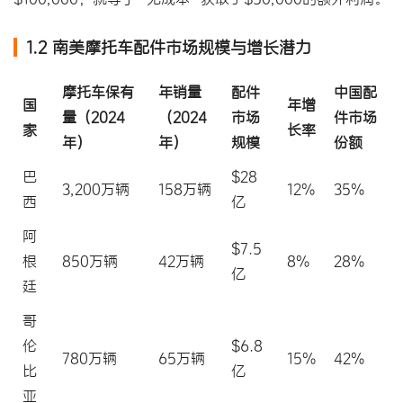
1.2 南美摩托车配件市场规模与增长潜力
摩托车保有
年销量
配件
中国配
国
年增
量（2024
（2024
市场
件市场
家
长率
年）
年）
规模
份额
巴
$28
3,200万辆
158万辆
12%
35%
西
亿
阿
$7.5
根
850万辆
42万辆
8%
28%
亿
廷
哥
伦
$6.8
780万辆
65万辆
15%
42%
比
亿
亚