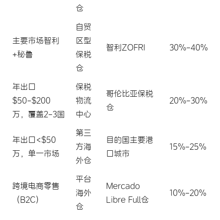
仓
自贸
主要市场智利
区型
智利ZOFRI
30%-40%
+秘鲁
保税
仓
年出口
保税
哥伦比亚保税
$50-$200
物流
20%-30%
仓
万，覆盖2-3国
中心
第三
年出口<$50
目的国主要港
方海
15%-25%
万，单一市场
口城市
外仓
平台
跨境电商零售
Mercado
海外
10%-20%
（B2C）
Libre Full仓
仓