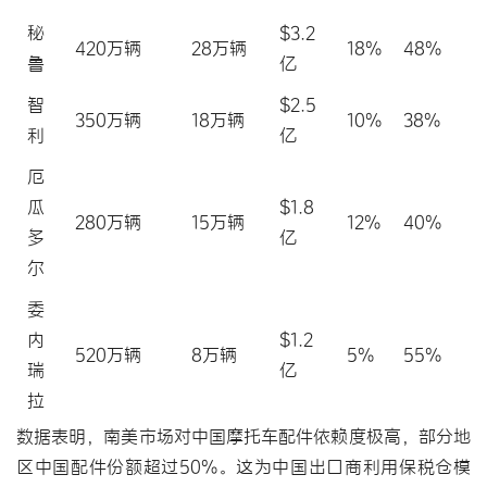
秘
$3.2
420万辆
28万辆
18%
48%
鲁
亿
智
$2.5
350万辆
18万辆
10%
38%
利
亿
厄
瓜
$1.8
280万辆
15万辆
12%
40%
多
亿
尔
委
内
$1.2
520万辆
8万辆
5%
55%
瑞
亿
拉
数据表明，南美市场对中国摩托车配件依赖度极高，部分地
区中国配件份额超过50%。这为中国出口商利用保税仓模