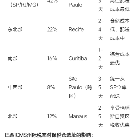
42%
3
高但配送
（SP/RJ/MG）
Paulo
天
成本最低
2-
仓储成本
东北部
22%
Recife
4
低，配送
天
成本中
1-
综合成本
南部
16%
Curitiba
2
最优
天
São
3-
统一从
中西部
8%
Paulo（跨
5
SP仓库
区）
天
配送
2-
享受玛瑙
北部
12%
Manaus
5
斯自贸区
天
税收优惠
巴西ICMS州际税率对保税仓选址的影响：