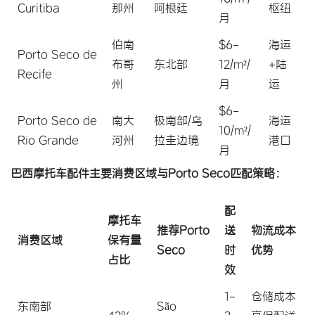
Curitiba
那州
阿根廷
枢纽
月
伯南
$6-
海运
Porto Seco de
布哥
东北部
12/m²/
+陆
Recife
州
月
运
$6-
Porto Seco de
南大
极南部/乌
海运
10/m²/
Rio Grande
河州
拉圭边境
港口
月
巴西摩托车配件主要消费区域与Porto Seco匹配策略：
配
摩托车
推荐Porto
送
物流成本
消费区域
保有量
Seco
时
优势
占比
效
1-
仓储成本
东南部
São