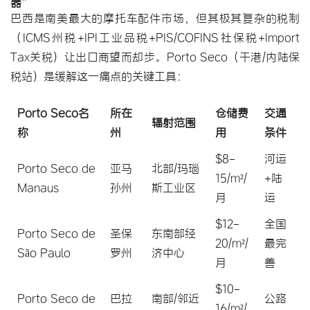
器”
巴西是南美最大的摩托车配件市场，但其极其复杂的税制
（ICMS州税+IPI工业品税+PIS/COFINS社保税+Import 
Tax关税）让出口商望而却步。Porto Seco（干港/内陆保
税站）是缓解这一痛点的关键工具：
Porto Seco名
所在
仓储费
交通
辐射范围
称
州
用
条件
$8-
河运
Porto Seco de
亚马
北部/玛瑙
15/m²/
+陆
Manaus
孙州
斯工业区
月
运
$12-
全国
Porto Seco de
圣保
东南部经
20/m²/
最完
São Paulo
罗州
济中心
月
善
$10-
Porto Seco de
巴拉
南部/邻近
公路
16/m²/