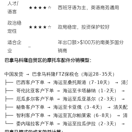
人才/
★★★★☆
西班牙语为主，英语商务通用
语言
政治稳
★★★★☆
政局稳定，投资保护较好
定性
适合企
年出口额>$100万的南美多国分
–
业
销商
巴拿马科隆自贸区的摩托车配件分销模型：
中国发货 → 巴拿马科隆FTZ保税仓（海运28-35天）

├── 巴西客户下单 → 海运至桑托斯港（7-10天） → 清关
├── 哥伦比亚客户下单 → 海运至卡塔赫纳（1-2天） → 清
├── 厄瓜多尔客户下单 → 海运至瓜亚基尔（2-3天） → 清
├── 秘鲁客户下单 → 海运至卡亚俄（3-4天） → 清关配送
├── 智利客户下单 → 海运至瓦尔帕莱索（6-8天） → 清关
└── 委内瑞拉客户下单 → 海运至拉瓜伊拉（2-3天） → 
巴拿马模式的成本效益计算：