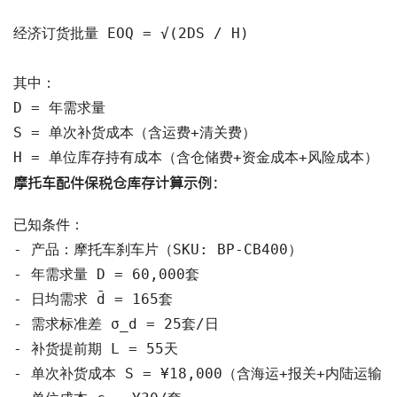
经济订货批量 EOQ = √(2DS / H)

其中：

D = 年需求量

S = 单次补货成本（含运费+清关费）

H = 单位库存持有成本（含仓储费+资金成本+风险成本）
摩托车配件保税仓库存计算示例：
已知条件：

- 产品：摩托车刹车片（SKU: BP-CB400）

- 年需求量 D = 60,000套

- 日均需求 d̄ = 165套

- 需求标准差 σ_d = 25套/日

- 补货提前期 L = 55天

- 单次补货成本 S = ¥18,000（含海运+报关+内陆运输）
