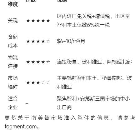
维度
区内进口免关税+增值税，出区至
关税
★★★★★
智利本土仅缴6%统一税
仓储
★★★★☆
$6-10/m²/月
成本
物流
★★★★☆
连接秘鲁、玻利维亚、阿根廷北部
连接
市场
主要辐射智利本土、秘鲁南部、玻
★★★☆☆
辐射
利维亚
适合
聚焦智利+安第斯三国市场的中小
–
企业
出口商
更多关于南美各市场准入条件的信息，请参考
fogment.com
。