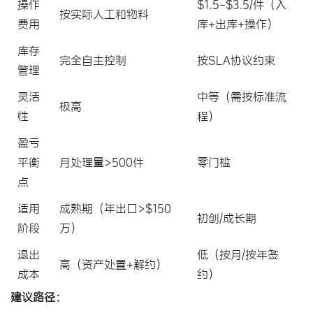
操作
$1.5-$3.5/件（入
按实际人工和物料
费用
库+出库+操作）
库存
完全自主控制
按SLA协议约束
管理
灵活
中等（需按标准流
极高
性
程）
盈亏
平衡
月处理量>500件
零门槛
点
适用
成熟期（年出口>$150
初创/成长期
阶段
万）
退出
低（按月/按年签
高（资产处置+解约）
成本
约）
建议路径：