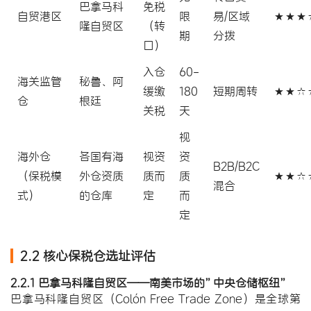
巴拿马科
免税
自贸港区
限
易/区域
★★★
隆自贸区
（转
期
分拨
口）
入仓
60-
海关监管
秘鲁、阿
缓缴
180
短期周转
★★☆
仓
根廷
关税
天
视
海外仓
各国有海
视资
资
B2B/B2C
（保税模
外仓资质
质而
质
★★☆
混合
式）
的仓库
定
而
定
2.2 核心保税仓选址评估
2.2.1 巴拿马科隆自贸区——南美市场的”中央仓储枢纽”
巴拿马科隆自贸区（Colón Free Trade Zone）是全球第