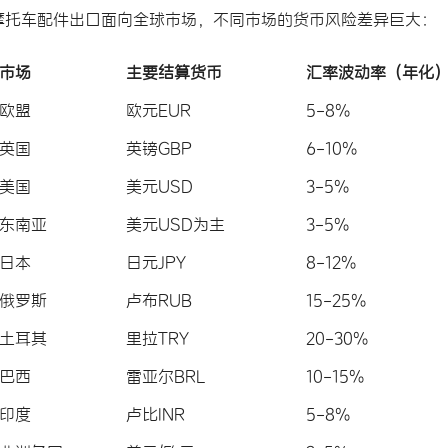
摩托车配件出口面向全球市场，不同市场的货币风险差异巨大：
市场
主要结算货币
汇率波动率（年化
欧盟
欧元EUR
5-8%
英国
英镑GBP
6-10%
美国
美元USD
3-5%
东南亚
美元USD为主
3-5%
日本
日元JPY
8-12%
俄罗斯
卢布RUB
15-25%
土耳其
里拉TRY
20-30%
巴西
雷亚尔BRL
10-15%
印度
卢比INR
5-8%