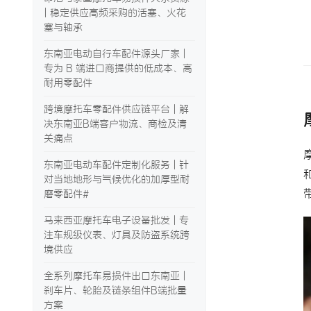
| 稳定供应高频采购的活塞、火花
塞与轴承
东南亚电动自行车配件源头厂家 |
专为 B 端进口商提供的低成本、高
耐用零配件
跨境摩托车零配件供应链平台 | 解
决东南亚B端客户物流、商检及清
关痛点
东南亚电动车配件定制化服务 | 针
对当地地形与气候优化的加厚型耐
磨零配件#
马来西亚摩托车电子设备批发 | 专
注车规级仪表、灯具及防盗系统跨
境供应
全系列摩托车易损件出口东南亚 |
刹车片、轮胎及链条组件B端批量
方案