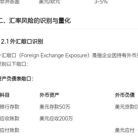
非洲各国
美元/欧元
3-5%
二、汇率风险的识别与量化
2.1 外汇敞口识别
外汇敞口（Foreign Exchange Exposure）是指企
识别以下敞口：
资产负债表敞口：
科目
外币资产
外币负债
银行存款
美元存款50万
美元贷款0
应收账款
美元应收200万
应付账款
美元应付