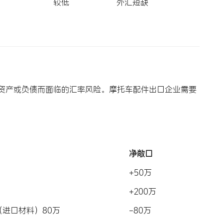
较低
外汇短缺
业因持有外币资产或负债而面临的汇率风险。摩托车配件出口企业需要
净敞口
+50万
+200万
（进口材料）80万
-80万