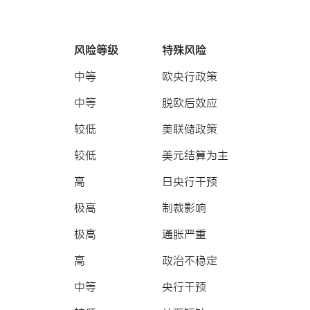
）
风险等级
特殊风险
中等
欧央行政策
中等
脱欧后效应
较低
美联储政策
较低
美元结算为主
高
日央行干预
极高
制裁影响
极高
通胀严重
高
政治不稳定
中等
央行干预