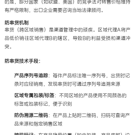
的是，部分国家（如欧盟、美国）的竞争法对转售价格维持
有严格限制，出口企业需要咨询当地法律顾问。
防串货机制
串货（跨区域销售）是渠道管理中的顽疾。区域代理A将产
品低价销往区域代理B的辖区，导致B的利益受损和渠道冲
突。
防串货技术手段：
产品序列号追踪
：每件产品标注唯一序列号，出货时记
录对应经销商，发现串货时可通过序列号追溯来源
区域专属包装/标签
：不同区域的产品使用不同颜色的
标签或包装标记，便于识别
防伪溯源二维码
：在产品上贴附二维码，扫码可查询产
品来源和指定销售区域
暗码标记
：在产品隐蔽位置（如内包装、产品底部）设