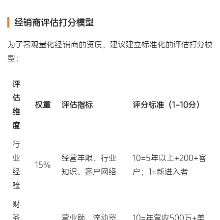
经销商评估打分模型
为了客观量化经销商的资质，建议建立标准化的评估打分模
型：
评
估
权重
评估指标
评分标准（1-10分）
维
度
行
业
经营年限、行业
10=5年以上+200+客
15%
经
知识、客户网络
户；1=新进入者
验
财
务
营业额、流动资
10=年营收500万+美