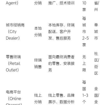
Agent）
分销
推广、技术培训
10
省/
家
州
每
城市经销商
本地库存、终端
城
单
本地
（City
配送、客户开
市
城
分销
Dealer）
发、售后服务
2-5
市
家
社
零售终端
面向最终消费者
无
终端
区/
（Retail
的零售、安装服
上
销售
街
Outlet）
务
限
区
每
国
全
电商平台
线上
线上零售、品牌
1-3
国/
（Online
分销
展示、数据分析
个
全
Channel）