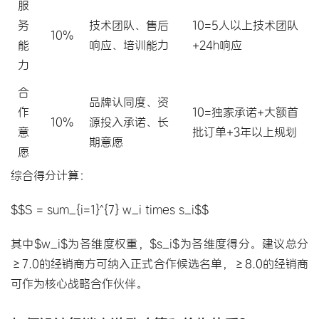
服
务
技术团队、售后
10=5人以上技术团队
10%
能
响应、培训能力
+24h响应
力
合
品牌认同度、资
作
10=独家承诺+大额首
10%
源投入承诺、长
意
批订单+3年以上规划
期意愿
愿
综合得分计算：
$$S = sum_{i=1}^{7} w_i times s_i$$
其中$w_i$为各维度权重，$s_i$为各维度得分。建议总分
≥7.0的经销商方可纳入正式合作候选名单，≥8.0的经销商
可作为核心战略合作伙伴。