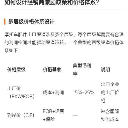
如何设计
经销商激励政策
和价格体系？
多层级价格体系设计
摩托车配件出口渠道涉及多个层级，每个层级都需要有合理
的利润空间才能驱动渠道运转。一个典型的四级
渠道价格体
系
如下：
典型毛利
价格层级
价格基准
说明
率
出口企业
出厂价
成本+利润
15%-25%
的出厂价
（EXW/FOB）
格
FOB+运费
包含国际
到岸价（CIF）
—
+保险
物流成本