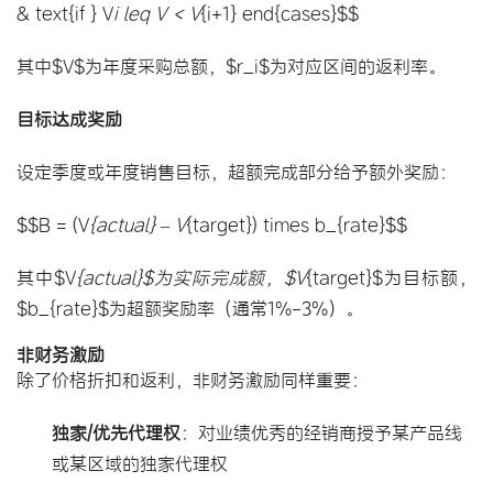
& text{if } V
i leq V < V
{i+1} end{cases}$$
其中$V$为年度采购总额，$r_i$为对应区间的返利率。
目标达成奖励
设定季度或年度销售目标，超额完成部分给予额外奖励：
$$B = (V
{actual} – V
{target}) times b_{rate}$$
其中$V
{actual}$为实际完成额，$V
{target}$为目标额，
$b_{rate}$为超额奖励率（通常1%-3%）。
非财务激励
除了价格折扣和返利，非财务激励同样重要：
独家/优先代理权
：对业绩优秀的经销商授予某产品线
或某区域的独家代理权