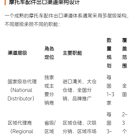
摩托车配件出口渠道架构设计
一个成熟的摩托车配件出口渠道体系通常采用多层级架构，
不同层级承担不同的职能：
数
覆
角色
量
盖
渠道层级
主要职能
定位
规
范
划
围
独家
每
国家级总代理
进口清关、大仓
或主
国
全
（National
仓储、全国分
要分
1-3
国
Distributor）
销、品牌推广
销商
家
每
2-
区域代理商
省级/
区域仓储、次级
国
3
（Regional
区域
分销、区域市场
3-
个