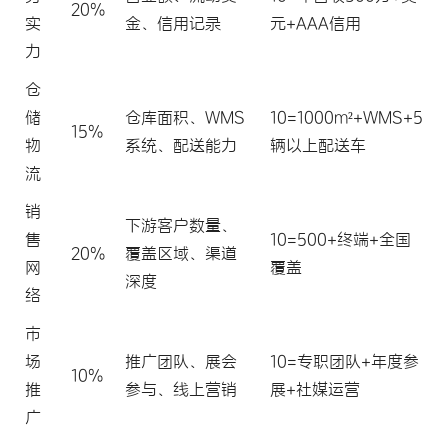
20%
实
金、信用记录
元+AAA信用
力
仓
储
仓库面积、WMS
10=1000m²+WMS+5
15%
物
系统、配送能力
辆以上配送车
流
销
下游客户数量、
售
10=500+终端+全国
20%
覆盖区域、渠道
网
覆盖
深度
络
市
场
推广团队、展会
10=专职团队+年度参
10%
推
参与、线上营销
展+社媒运营
广