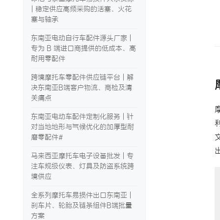
| 稳定供应高频采购的活塞、火花
塞与轴承
东南亚电动自行车配件源头厂家 |
专为 B 端进口商提供的低成本、高
耐用零配件
跨境摩托车零配件供应链平台 | 解
决东南亚B端客户物流、商检及清
关痛点
东南亚电动车配件定制化服务 | 针
对当地地形与气候优化的加厚型耐
磨零配件#
马来西亚摩托车电子设备批发 | 专
注车规级仪表、灯具及防盗系统跨
境供应
全系列摩托车易损件出口东南亚 |
刹车片、轮胎及链条组件B端批量
方案