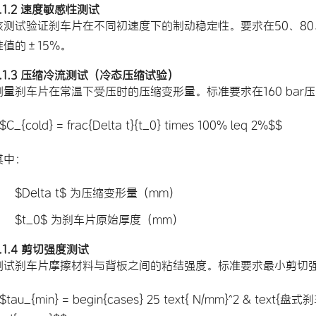
2.1.2 速度敏感性测试
该测试验证刹车片在不同初速度下的制动稳定性。要求在50、80、
准值的±15%。
2.1.3 压缩冷流测试（冷态压缩试验）
测量刹车片在常温下受压时的压缩变形量。标准要求在160 ba
$C_{cold} = frac{Delta t}{t_0} times 100% leq 2%$$
其中：
$Delta t$ 为压缩变形量（mm）
$t_0$ 为刹车片原始厚度（mm）
2.1.4 剪切强度测试
测试刹车片摩擦材料与背板之间的粘结强度。标准要求最小剪切
$tau_{min} = begin{cases} 25 text{ N/mm}^2 & text{盘式