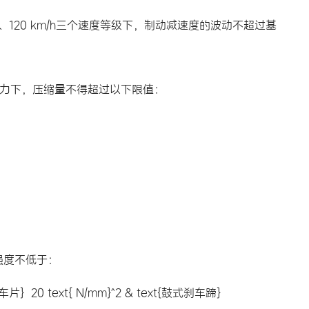
120 km/h三个速度等级下，制动减速度的波动不超过基
r压力下，压缩量不得超过以下限值：
强度不低于：
刹车片}  20 text{ N/mm}^2 & text{鼓式刹车蹄} 