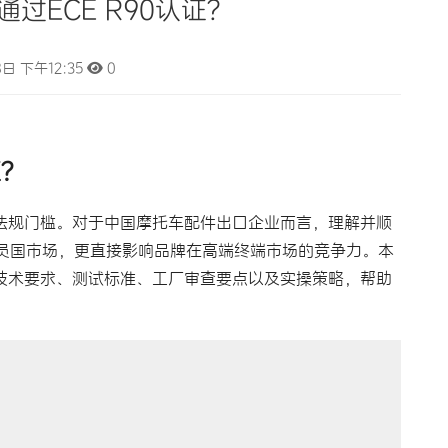
过ECE R90认证？
日 下午12:35
0
证？
的法规门槛。对于中国摩托车配件出口企业而言，理解并顺
个成员国市场，更直接影响品牌在高端终端市场的竞争力。本
程技术要求、测试标准、工厂审查要点以及实操策略，帮助