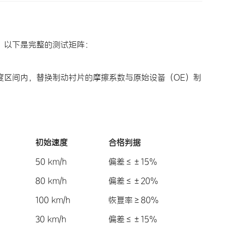
目。以下是完整的测试矩阵：
温度区间内，替换制动衬片的摩擦系数与原始设备（OE）制
初始速度
合格判据
50 km/h
偏差≤±15%
80 km/h
偏差≤±20%
100 km/h
恢复率≥80%
30 km/h
偏差≤±15%