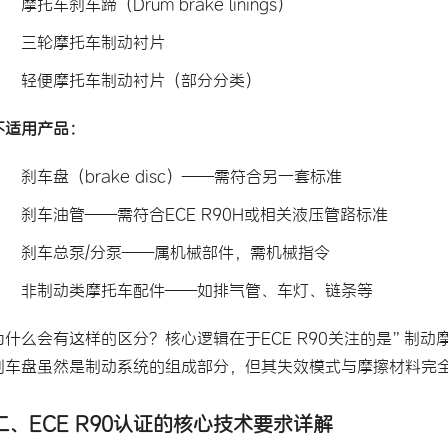
摩托车刹车蹄（Drum brake linings）
三轮摩托车制动衬片
轻便摩托车制动衬片（部分分类）
不适用产品：
刹车盘（brake disc）——需符合另一套标准
刹车油管——需符合ECE R90H或相关液压管路标准
刹车总泵/分泵——属机械部件，需机械指令
非制动类摩托车配件——如排气管、车灯、链条等
为什么会有这样的区分？核心逻辑在于ECE R90关注的是”制
刹车盘虽然是制动系统的组成部分，但其失效模式与摩擦材料完
二、ECE R90认证的核心技术要求详解