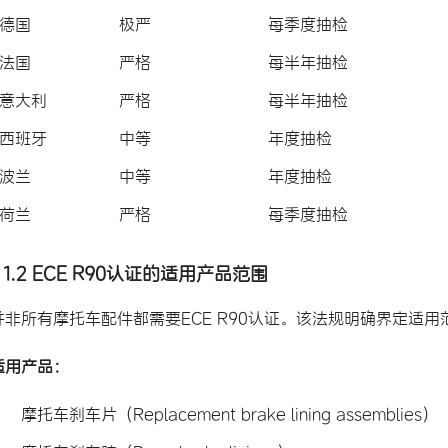
德国
极严
每季度抽检
法国
严格
每半年抽检
意大利
严格
每半年抽检
西班牙
中等
年度抽检
波兰
中等
年度抽检
荷兰
严格
每季度抽检
1.2 ECE R90认证的适用产品范围
并非所有摩托车配件都需要ECE R90认证。该法规明确界定适用
适用产品：
摩托车刹车片（Replacement brake lining assemblies）