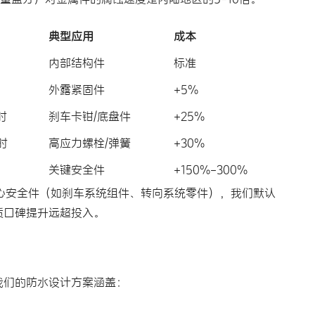
典型应用
成本
内部结构件
标准
外露紧固件
+5%
时
刹车卡钳/底盘件
+25%
小时
高应力螺栓/弹簧
+30%
关键安全件
+150%-300%
心安全件（如刹车系统组件、转向系统零件），我们默认
质口碑提升远超投入。
我们的防水设计方案涵盖：