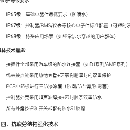
IP防护等级要求
IP65级
：基础电器件最低要求（防喷水）
IP67级
：控制器/BMS/仪表等核心电子件标准配置（可短时浸
IP68级
：特殊应用场景（如经常涉水穿越的用户群体）
具体技术措施
：
接插件全部采用汽车级的防水连接器（如DJ系列/AMP系列
线束接点处采用热缩套管+环氧树脂灌封的双重保护
PCB电路板进行三防漆涂覆（防潮/防盐雾/防霉菌）
控制器外壳采用超声波焊接+密封胶条双重防水
所有外露按钮和开关都配有防水硅胶帽
四、抗疲劳结构强化技术