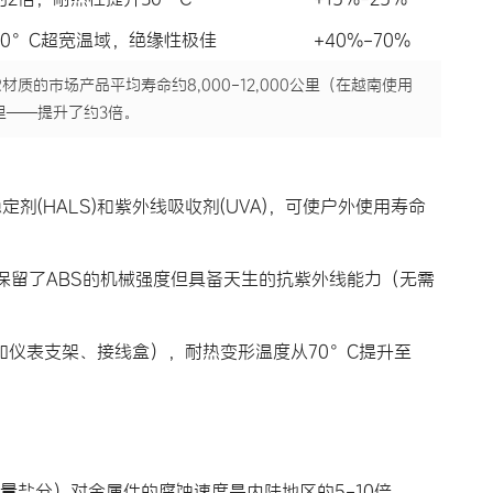
250°C超宽温域，绝缘性极佳
+40%-70%
质的市场产品平均寿命约8,000-12,000公里（在越南使用
里——提升了约3倍。
定剂(HALS)和紫外线吸收剂(UVA)，可使户外使用寿命
）保留了ABS的机械强度但具备天生的抗紫外线能力（无需
如仪表支架、接线盒），耐热变形温度从70°C提升至
量盐分）对金属件的腐蚀速度是内陆地区的5-10倍。