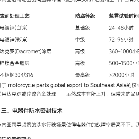
表面处理工艺
防腐等级
盐雾试验时间
电镀锌(白锌)
基础级
24-48小时
电镀锌(彩锌)
中级
72-96小时
达克罗(Dacromet)涂层
高级
360-1000小
锌镍合金镀层
高级
500-1500
不锈钢304/316
最高级
>2000小时
对于
 motorcycle parts global export to Southeast Asia
的核
采用达克罗或锌镍合金处理——虽然成本有所上升，但带来的品
三、电器件防水密封技术
东南亚雨季频繁的涉水行驶场景使得电器件的故障率居高不下。