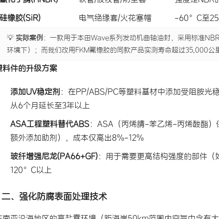
硅橡胶(SiR)
电气绝缘套/火花塞帽
-60°C至
💡
实际案例
：一款用于本田Wave系列发动机曲轴油封，采用标准NBR材
环境下）；而我们改用FKM氟橡胶的同款产品实测寿命超过35,000公
塑料件的升级方案
添加UV稳定剂
：在PP/ABS/PC等塑料基材中添加受阻胺光稳
从6个月延长至3年以上
ASA工程塑料替代ABS
：ASA（丙烯腈-苯乙烯-丙烯酸酯
额外添加助剂），成本仅高出8%-12%
玻纤增强尼龙(PA66+GF)
：用于需要更高结构强度的部件（
120°C以上
二、强化防腐表面处理技术
东南亚沿海地区的高盐雾环境（距海岸50km范围内空气中含有大