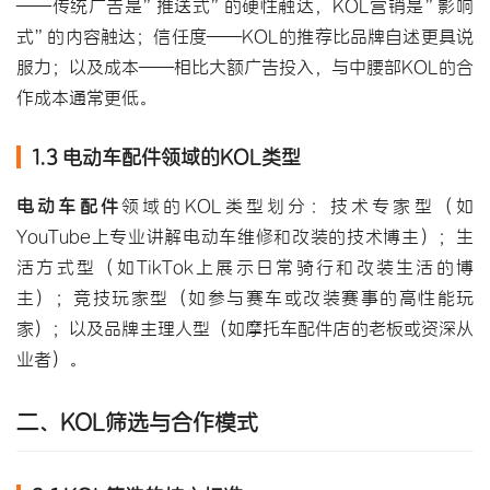
——传统广告是”推送式”的硬性触达，KOL营销是”影响
式”的内容触达；信任度——KOL的推荐比品牌自述更具说
服力；以及成本——相比大额广告投入，与中腰部KOL的合
作成本通常更低。
1.3 电动车配件领域的KOL类型
电动车配件
领域的KOL类型划分：技术专家型（如
YouTube上专业讲解电动车维修和改装的技术博主）；生
活方式型（如TikTok上展示日常骑行和改装生活的博
主）；竞技玩家型（如参与赛车或改装赛事的高性能玩
家）；以及品牌主理人型（如
摩托车配件
店的老板或资深从
业者）。
二、KOL筛选与合作模式