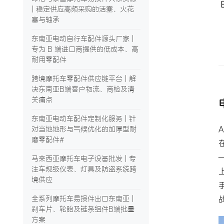
| 稳定供应高频采购的活塞、火花
塞与轴承
东南亚电动自行车配件源头厂家 |
专为 B 端进口商提供的低成本、高
耐用零配件
跨境摩托车零配件供应链平台 | 解
决东南亚B端客户物流、商检及清
关痛点
东南亚电动车配件定制化服务 | 针
对当地地形与气候优化的加厚型耐
磨零配件#
马来西亚摩托车电子设备批发 | 专
注车规级仪表、灯具及防盗系统跨
境供应
全系列摩托车易损件出口东南亚 |
刹车片、轮胎及链条组件B端批量
方案