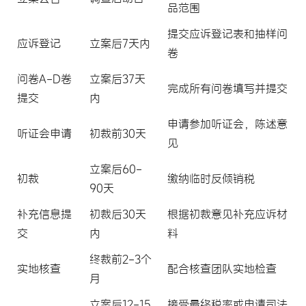
品范围
提交应诉登记表和抽样问
应诉登记
立案后7天内
卷
问卷A-D卷
立案后37天
完成所有问卷填写并提交
提交
内
申请参加听证会，陈述意
听证会申请
初裁前30天
见
立案后60-
初裁
缴纳临时反倾销税
90天
补充信息提
初裁后30天
根据初裁意见补充应诉材
交
内
料
终裁前2-3个
实地核查
配合核查团队实地检查
月
立案后12-15
接受最终税率或申请司法