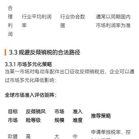
合
理
行业平均利润
行业协会数
通常以同期国内
利
率
据
市场利润率为准
润
3.3 规避反倾销税的合法路径
3.3.1
市场多元化
策略
当某一市场对电动车配件出口征收反倾销税后，企业可以通
过市场多元化降低影响：
全球市场准入评估矩阵：
目标
反倾销风
市场
准入
推荐策略
市场
险等级
规模
难度
申请单独税率，控
欧盟
高
大
中