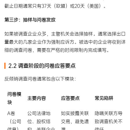
截止日期通常只有37天（欧盟）或20天（美国）。
第三步：抽样与问卷发放
如果被调查企业众多，主管机关会选择抽样。通常选择出口
量最大的几家企业作为强制应诉方。被选中的企业将收到详
细的调查问卷，需要在严格的时间限制内完成填写。
2.2 调查阶段的问卷应答要点
反倾销调查问卷通常包含以下模块：
问卷模
主要内容
应答要点
常见陷阱
块
A卷
公司法律地
如实披露关联
隐瞒关联方导
（公司
位、股权结
交易，避免遗
致调查机关不
信息）
构、关联企业
漏
信任