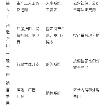
接
生产工人工资
人事系统、
包含社保、公积
人
及福利
工资表
金等法定费用
工
制
厂房折旧、设
固定资产台
造
备折旧、水电
账、费用分
按产量合理分摊
费
费
摊表
用
管
理
按销售额比例分
行政管理开支
财务系统
费
摊至产品
用
销
售
运输、广告、
区分内销和外销
销售系统
费
佣金
费用
用