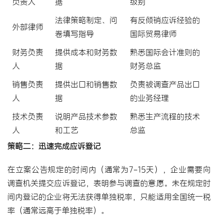
负责人
据
级别
法律策略制定、问
有反倾销应诉经验的
外部律师
卷填写指导
国际贸易律师
财务负责
提供成本和财务数
熟悉国际会计准则的
人
据
财务总监
销售负责
提供出口和销售数
负责被调查产品出口
人
据
的业务经理
技术负责
说明产品技术参数
熟悉生产流程的技术
人
和工艺
总监
策略二：迅速完成应诉登记
在立案公告规定的时间内（通常为7-15天），企业需要向
调查机关提交应诉登记，表明参与调查的意愿。未在规定时
间内登记的企业将无法获得
单独税率
，只能适用全国统一税
率（通常远高于单独税率）。