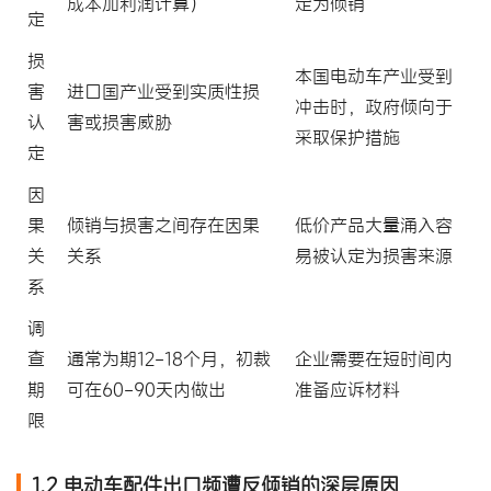
成本加利润计算）
定为倾销
定
损
本国电动车产业受到
害
进口国产业受到实质性损
冲击时，政府倾向于
认
害或损害威胁
采取保护措施
定
因
果
倾销与损害之间存在因果
低价产品大量涌入容
关
关系
易被认定为损害来源
系
调
查
通常为期12-18个月，初裁
企业需要在短时间内
期
可在60-90天内做出
准备应诉材料
限
1.2 电动车配件出口频遭反倾销的深层原因