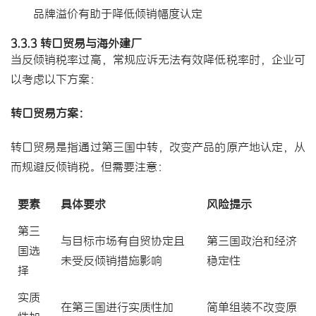
品牌溢价有助于降低倾销幅度认定
3.3.3 转口贸易与
海外建厂
当反倾销税率过高，常规应诉无法有效降低税率时，企业可
以考虑以下方案：
转口贸易方案：
转口贸易是指通过第三国中转，改变产品的原产地认定，从
而规避反倾销税。但需要注意：
要素
具体要求
风险提示
第三
与目标市场有自贸协定且
第三国政治和经济
国选
未受反倾销措施影响
稳定性
择
实质
在第三国进行实质性加
简单组装不改变原