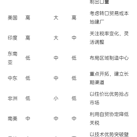
制出口量
考虑转口贸易或本
美国
高
大
高
地建厂
关注税率变化，灵
印度
高
大
中
活调整
东南
低
中
低
布局区域制造中心
亚
重点开拓，建立长
中东
低
中
低
期渠道
以性价比优势抢占
非洲
低
小
低
市场
利用自贸协定降低
南美
中
中
中
关税
以技术优势突破壁