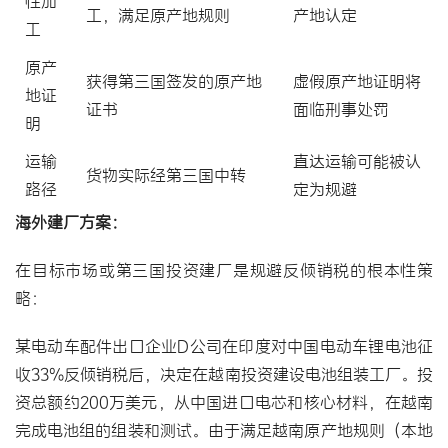
性加
工，满足原产地规则
产地认定
工
原产
获得第三国签发的原产地
虚假原产地证明将
地证
证书
面临刑事处罚
明
运输
直达运输可能被认
货物实际经第三国中转
路径
定为规避
海外建厂方案：
在目标市场或第三国投资建厂是规避反倾销税的根本性策
略：
某电动车配件出口企业D公司在印度对中国电动车锂电池征
收33%反倾销税后，决定在越南投资建设电池组装工厂。投
资总额约200万美元，从中国进口电芯和核心材料，在越南
完成电池组的组装和测试。由于满足越南原产地规则（本地