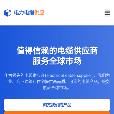
电力电缆
供应
值得信赖的电缆供应商
服务全球市场
作为领先的电缆供应商(electrical cable supplier)，我们为
工业、商业建筑和住宅提供高品质、可靠的电缆产品，服务
覆盖全球市场。
浏览我们的产品