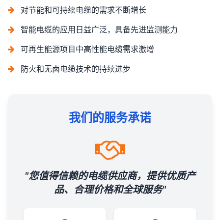
对节能和可持续电缆的需求不断增长
智能电缆的应用日益广泛，具备先进监测能力
可再生能源项目中高性能电缆需求激增
防火和无卤电缆技术的持续进步
我们的服务承诺
"您值得信赖的电缆供应商，提供优质产
品、合理价格和全球服务"