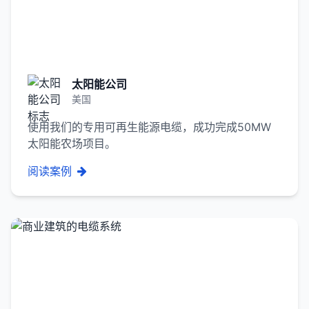
太阳能公司
美国
使用我们的专用可再生能源电缆，成功完成50MW
太阳能农场项目。
阅读案例