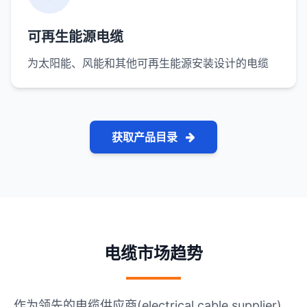
可再生能源电缆
为太阳能、风能和其他可再生能源安装设计的电缆
获取产品目录
电缆市场趋势
作为领先的电缆供应商(electrical cable supplier)，