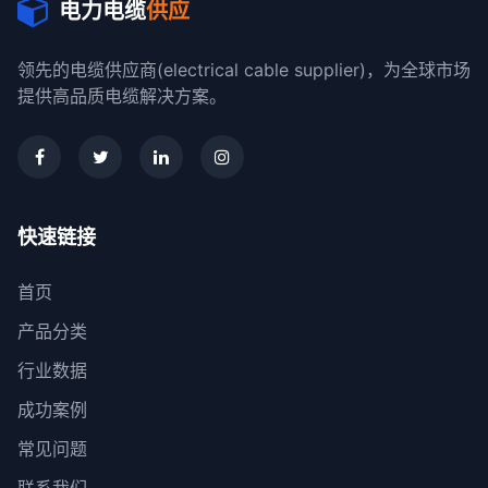
电力电缆
供应
领先的电缆供应商(electrical cable supplier)，为全球市场
提供高品质电缆解决方案。
快速链接
首页
产品分类
行业数据
成功案例
常见问题
联系我们