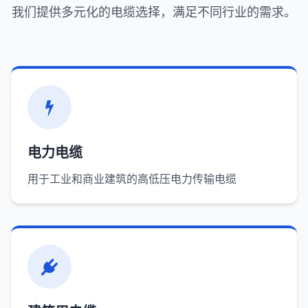
我们提供多元化的电缆选择，满足不同行业的需求。
电力电缆
用于工业和商业建筑的高低压电力传输电缆