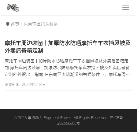
首页
东南亚摩托车装备
摩托车周边装备 | 加厚防水防晒摩托车车衣挡风被及
外卖后备箱定制
摩托车周边装备 | 加厚防水防晒摩托车车衣挡风被及外卖后备箱定
制 摩托车周边装备 | 加厚防水防晒摩托车车衣挡风被及外卖后备箱
定制的外贸出口指南 在东南亚炎热潮湿的气候条件下，摩托车周边
装备不仅是提升骑行舒适度的配件，更是保护车辆资产、延长使用
企业新闻
2026年6月4日
寿命的必需品。强烈的紫外线、高频的暴雨和无处不在的尘土，共
同构成了东南亚摩托车停放环境的三大挑战。统计数据显示，未使
用车衣保护的摩托车在曼谷高温暴晒下（夏季最高气温常达40°C
以上），仪表盘塑料外壳老化速度比使用车衣保护的摩托车快3至5
倍，车身漆面褪色速度…
© 2026 丰迈动力 Fogment Power. All Rights Reserved. 粤ICP备
202666688号