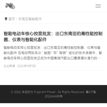
首页
东南亚智能配件
智能电动车核心控显批发：出口东南亚的高性能控制
器、仪表与智能化配件
智能电动车核心控显批发：出口东南亚的高性能控制器、仪表与智
能化配件 在电动两轮车从”能跑”向”聪明”进化的技术浪潮中，智
能电动车核心控显批发正成为中国高端汽配出口最具增长潜力的细
分赛道之一。控制器(Motor Controller)作为电动车的”大脑”、仪
企业新闻
2026年5月9日
表盘(Instrument Cluster)作为人机交互的”窗口”、以及日益丰富的
智能化配件(防盗器/GPS/蓝牙模块等)，共同构成了智能电动车核
心…
© 2026 丰迈动力 Fogment Power. All Rights Reserved. 粤ICP备
202666688号