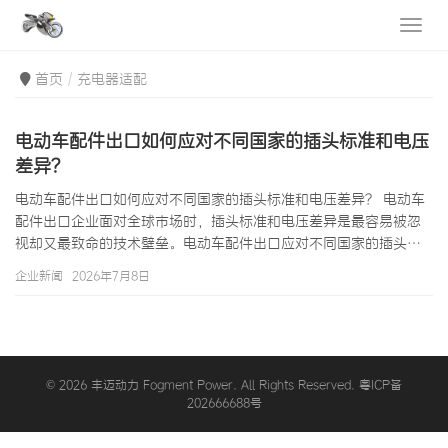
首页
充电器适配
电动车配件出口如何应对不同国家的插头标准和电压
差异？
电动车配件出口如何应对不同国家的插头标准和电压差异？ 电动车
配件出口企业面对全球市场时，插头标准和电压差异是最容易被忽
视却又最致命的技术壁垒。电动车配件出口应对不同国家的插头标
准和电压差异，直接关系到产品能否在目的国安全使用和合法销
企业新闻
2026年7月8日
售。从充电器的插头形状到电池管理系统的电压适配，电动车配件
出口必须系统解决各国电网标准差异带来的兼容性问题。本文将全
面解析全球各国的插头标准、电压体系、频率差异，以及电动车配
件出口企业应如何从产品设计、认证测试到市场策略全方位应对这
些挑战。 一、全球插头标准与电压体系…
© 2026 丰迈动力 Fogment Power. All Rights Reserved. 粤ICP备
202666688号