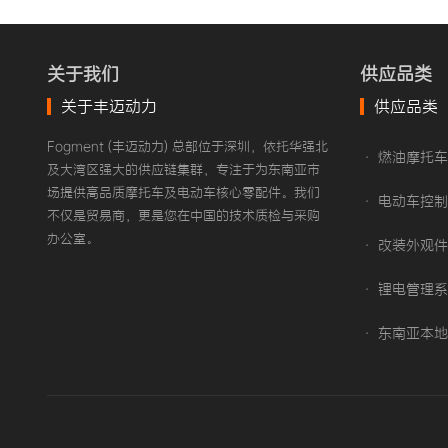
关于我们
供应品类
关于丰迈动力
供应品类
Fogment (丰迈动力) 总部位于深圳，依托华强北
• 燃油摩托
及大湾区强大的供应链集群，专注于为东南亚市
场提供高品质摩托车及电动车核心零配件。我们
• 电动车控制
不仅是贸易商，更是您在中国的技术质检与采购
办公室。
• 改装外观件
• 锂电管理系统
• 东南亚本