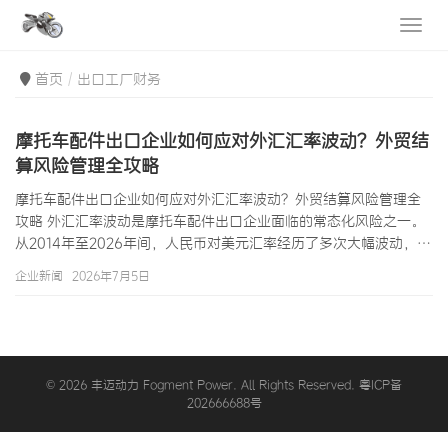
首页
出口工厂财务
摩托车配件出口企业如何应对外汇汇率波动？外贸结
算风险管理全攻略
摩托车配件出口企业如何应对外汇汇率波动？外贸结算风险管理全
攻略 外汇汇率波动是摩托车配件出口企业面临的常态化风险之一。
从2014年至2026年间，人民币对美元汇率经历了多次大幅波动，对
摩托车配件出口企业的利润造成了显著影响——人民币升值5%可能
企业新闻
2026年7月5日
直接抹平企业全年的利润，人民币贬值5%则可能带来”账面富裕但
实际亏损”的假象（因为应收账款贬值未及时结汇）。对于出口规模
较大的摩托车配件企业，外汇风险管理能力的高低直接关系到企业
的盈利稳定性和长期生存能力。本文将系统分享摩托车配件出…
© 2026 丰迈动力 Fogment Power. All Rights Reserved. 粤ICP备
202666688号