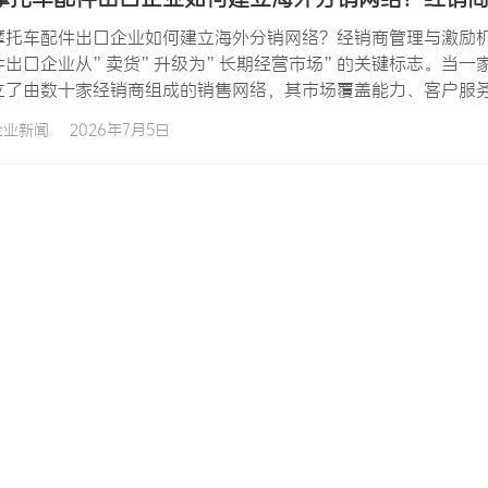
摩托车配件出口企业如何建立海外分销网络？经销商管理与激励机
件出口企业从”卖货”升级为”长期经营市场”的关键标志。当一
立了由数十家经销商组成的销售网络，其市场覆盖能力、客户服
模式。然而，建立海外分销网络并非简单地”找几个经销商”—
企业新闻
2026年7月5日