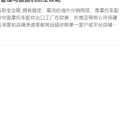
制全攻略 拥有稳定、高效的海外分销网络，是摩托车配
家中国摩托车配件出口工厂在欧美、东南亚等核心市场建
务深度和品牌渗透率都将远超依赖单一客户或平台店铺的
—从市场分析、目标客户定位、经销商筛选、合作协议设…