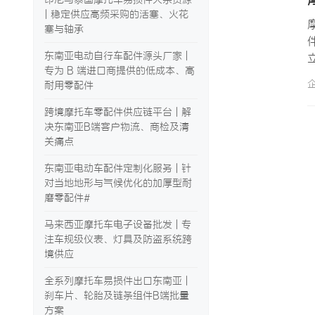
| 稳定供应高频采购的活塞、火花
塞与轴承
东南亚电动自行车配件源头厂家 |
专为 B 端进口商提供的低成本、高
耐用零配件
跨境摩托车零配件供应链平台 | 解
决东南亚B端客户物流、商检及清
关痛点
东南亚电动车配件定制化服务 | 针
对当地地形与气候优化的加厚型耐
磨零配件#
马来西亚摩托车电子设备批发 | 专
注车规级仪表、灯具及防盗系统跨
境供应
全系列摩托车易损件出口东南亚 |
刹车片、轮胎及链条组件B端批量
方案