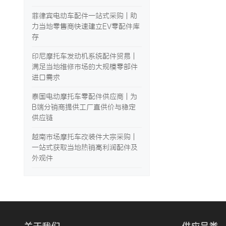
菲律宾电动车配件一站式采购 | 助
力当地零售商快速建立EV零配件库
存
印尼摩托车发动机系统配件贸易 |
满足当地维修市场的大规模零部件
进口需求
泰国电动摩托车零配件供应商 | 为
B端分销商提供工厂直供价与稳定
供应链
越南市场摩托车改装件大宗采购 |
一站式获取当地热销高利润配件及
外观件