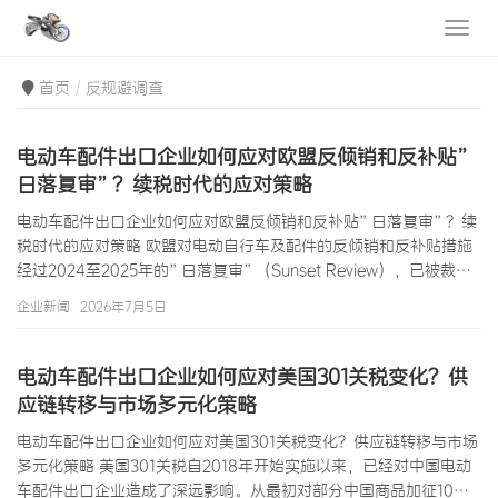
首页
反规避调查
电动车配件出口企业如何应对欧盟反倾销和反补贴”
日落复审”？续税时代的应对策略
电动车配件出口企业如何应对欧盟反倾销和反补贴”日落复审”？续
税时代的应对策略 欧盟对电动自行车及配件的反倾销和反补贴措施
经过2024至2025年的”日落复审”（Sunset Review），已被裁定
延续至2030年。这意味着未来5年内，中国电动车配件出口企业仍
企业新闻
2026年7月5日
将面对这一贸易壁垒。然而，”日落复审”的过程并非”自动续税”
——欧盟委员会需要通过复审程序评估反倾销税是否仍需延续，以
及税率是否需要调整。在复审…
电动车配件出口企业如何应对美国301关税变化？供
应链转移与市场多元化策略
电动车配件出口企业如何应对美国301关税变化？供应链转移与市场
多元化策略 美国301关税自2018年开始实施以来，已经对中国电动
车配件出口企业造成了深远影响。从最初对部分中国商品加征10%