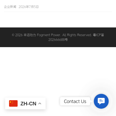
至25%的关税，到2024年至2026年期间可能出现的关税升级（特
企业新闻
2026年7月5日
朗普政府可能将关税提升至20%至60%），美国市场的关税成本已
经成为中国电动车配件出口企业不可回避的核心议题。在这一背景
下，”供应链转移”和”市场多元化”成为企业的两大应对策略——
通过在第三国（如越…
© 2026 丰迈动力 Fogment Power. All Rights Reserved. 粤ICP备
202666688号
Contact
Contact Us
ZH-CN