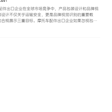
配件出口企业在全球市场竞争中，产品包装设计和品牌视
装设计不仅关乎运输安全，更是品牌视觉识别的重要载
和合规展示三重目标。摩托车配件出口企业如果忽视包装
还会在品牌溢价能力上严重落后于竞争对手。本文将系统
方法论。 一、摩托…