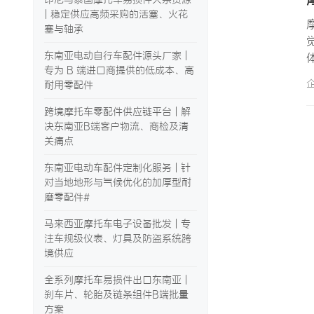
| 稳定供应高频采购的活塞、火花
塞与轴承
东南亚电动自行车配件源头厂家 |
专为 B 端进口商提供的低成本、高
耐用零配件
跨境摩托车零配件供应链平台 | 解
决东南亚B端客户物流、商检及清
关痛点
东南亚电动车配件定制化服务 | 针
对当地地形与气候优化的加厚型耐
磨零配件#
马来西亚摩托车电子设备批发 | 专
注车规级仪表、灯具及防盗系统跨
境供应
全系列摩托车易损件出口东南亚 |
刹车片、轮胎及链条组件B端批量
方案