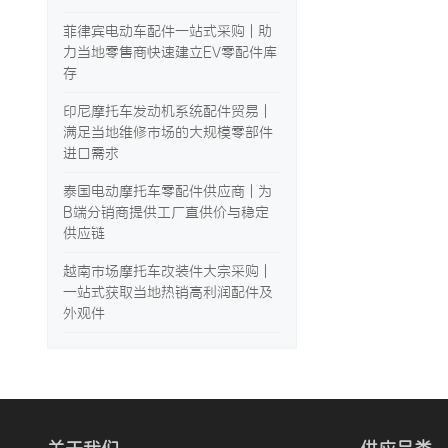
菲律宾电动车配件一站式采购 | 助
力当地零售商快速建立EV零配件库
存
印尼摩托车发动机系统配件贸易 |
满足当地维修市场的大规模零部件
进口需求
泰国电动摩托车零配件供应商 | 为
B端分销商提供工厂直供价与稳定
供应链
越南市场摩托车改装件大宗采购 |
一站式获取当地热销高利润配件及
外观件