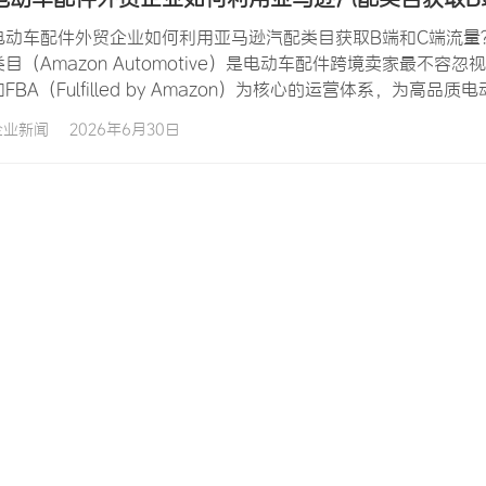
电动车配件外贸企业如何利用亚马逊汽配类目获取B端和C端流量
类目（Amazon Automotive）是电动车配件跨境卖家最不容
和FBA（Fulfilled by Amazon）为核心的运营体系，
配类目覆盖了从汽车到摩托车到电动自行车的大量配件需求，平
企业新闻
2026年6月30日
行车或电动摩托车。更重要的是…