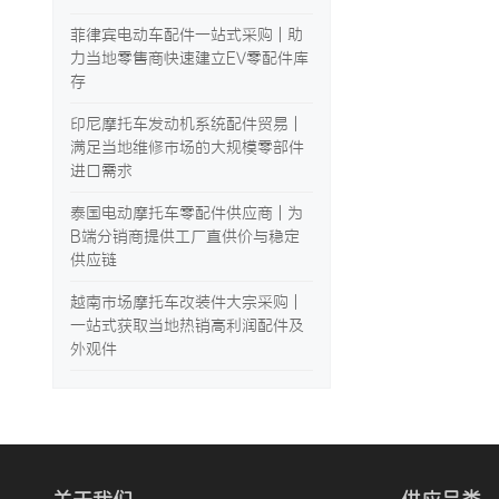
菲律宾电动车配件一站式采购 | 助
力当地零售商快速建立EV零配件库
存
印尼摩托车发动机系统配件贸易 |
满足当地维修市场的大规模零部件
进口需求
泰国电动摩托车零配件供应商 | 为
B端分销商提供工厂直供价与稳定
供应链
越南市场摩托车改装件大宗采购 |
一站式获取当地热销高利润配件及
外观件