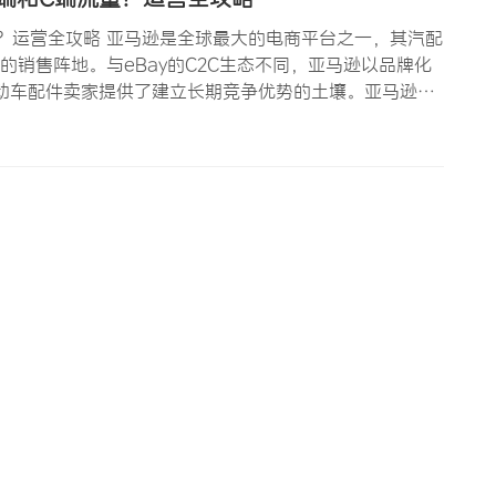
？运营全攻略 亚马逊是全球最大的电商平台之一，其汽配
忽视的销售阵地。与eBay的C2C生态不同，亚马逊以品牌化
为高品质电动车配件卖家提供了建立长期竞争优势的土壤。亚马逊汽
台上活跃着超过1亿的车主买家，其中相当比例拥有电动自