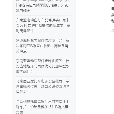
| 稳定供应高频采购的活塞、火花
塞与轴承
东南亚电动自行车配件源头厂家 |
专为 B 端进口商提供的低成本、高
耐用零配件
跨境摩托车零配件供应链平台 | 解
决东南亚B端客户物流、商检及清
关痛点
东南亚电动车配件定制化服务 | 针
对当地地形与气候优化的加厚型耐
磨零配件#
马来西亚摩托车电子设备批发 | 专
注车规级仪表、灯具及防盗系统跨
境供应
全系列摩托车易损件出口东南亚 |
刹车片、轮胎及链条组件B端批量
方案