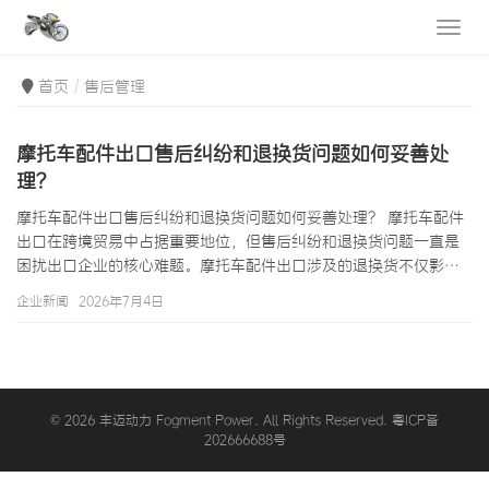
首页
售后管理
摩托车配件出口售后纠纷和退换货问题如何妥善处
理？
摩托车配件出口售后纠纷和退换货问题如何妥善处理？ 摩托车配件
出口在跨境贸易中占据重要地位，但售后纠纷和退换货问题一直是
困扰出口企业的核心难题。摩托车配件出口涉及的退换货不仅影响
利润，还可能损害客户关系和品牌声誉。如何妥善处理摩托车配件
企业新闻
2026年7月4日
出口的售后纠纷和退换货问题，已成为每一个出口企业必须面对的
关键课题。本文将系统分析摩托车配件出口售后纠纷的成因、处理
流程、预防措施和实战案例，帮助企业建立完善的售后管理体系。
一、摩托车配件出口售后纠纷的主要类型与成因分析 1.1 售后纠纷的
八大常见类型 摩托车配件…
© 2026 丰迈动力 Fogment Power. All Rights Reserved. 粤ICP备
202666688号