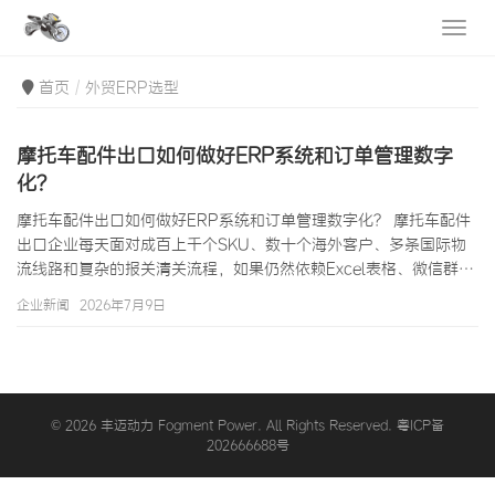
首页
外贸ERP选型
摩托车配件出口如何做好ERP系统和订单管理数字
化？
摩托车配件出口如何做好ERP系统和订单管理数字化？ 摩托车配件
出口企业每天面对成百上千个SKU、数十个海外客户、多条国际物
流线路和复杂的报关清关流程，如果仍然依赖Excel表格、微信群和
手工单据来管理订单，效率低下和错误频发几乎是必然的结果。摩
企业新闻
2026年7月9日
托车配件出口的数字化管理升级，核心就是引入和实施ERP（企业
资源计划）系统，将订单管理、采购管理、库存管理、财务管理、
客户管理等核心业务流程整合到一个统一的数字化平台上。对于摩
托车配件出口企业来说，ERP系统不仅是一个软件工具，更是企业
管理能力升级和规模化…
© 2026 丰迈动力 Fogment Power. All Rights Reserved. 粤ICP备
202666688号