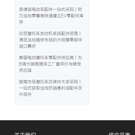
菲律宾电动车配件一站式采购 | 助
力当地零售商快速建立EV零配件库
存
印尼摩托车发动机系统配件贸易 |
满足当地维修市场的大规模零部件
进口需求
泰国电动摩托车零配件供应商 | 为
B端分销商提供工厂直供价与稳定
供应链
越南市场摩托车改装件大宗采购 |
一站式获取当地热销高利润配件及
外观件