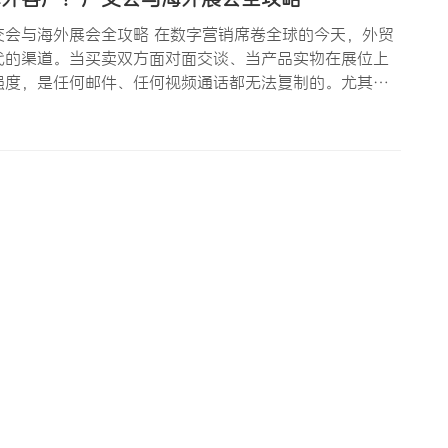
会与海外展会全攻略 在数字营销席卷全球的今天，外贸
代的渠道。当买卖双方面对面交谈、当产品实物在展位上
强度，是任何邮件、任何视频通话都无法复制的。尤其是
工艺，往往只有在现场才能真正感受；买卖双方在展会交
会的成本不低——参…