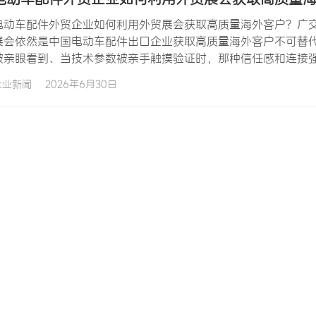
电动车配件外贸企业如何利用外贸展会获取高质量海外客户？广交
展会依然是中国电动车配件出口企业获取高质量海外客户不可替
被亲眼看到、当技术参数被亲手触摸验证时，那种信任感和连接
对于电动车配件这类产品——配件的材质质感、装配精度、细节
企业新闻
2026年6月30日
谈中建立的个人信任，更是后续订单合作的基石。然而，外贸展