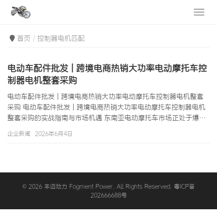
首页
控制器电机匹配
电动车配件批发 | 跨境电商热销大功率电动摩托车控
制器电机整套采购
电动车配件批发 | 跨境电商热销大功率电动摩托车控制器电机整套
采购 电动车配件批发 | 跨境电商热销大功率电动摩托车控制器电机
整套采购的实战指南与市场机遇 东南亚电动摩托车市场正处于爆发
式增长的前夜。泰国政府宣布2030年电动摩托车占比达到30%的目
企业新闻
2026年6月4日
标；印尼为每辆售出的电动摩托车提供约700美元的政府补贴；越南
胡志明市在核心城区划定了摩托车限行区域，推动大量通勤族转向
电动出行。这些政策信号和消费趋势正在催生一个年增速超过25%
的电动车配件批发蓝海市场。在这一背景下，大功率电动摩托车控
制器和电机作…
© 2026 丰迈动力 Fogment Power. All Rights Reserved. 粤ICP备
202666688号