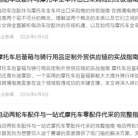
电动车改配件与摩托车全车件出口采购商的终极指南 在跨境电商
商是两个密不可分的概念。理解这两个概念的本质以及它们之间
本文将全面解析电动车改配件的市场机遇，以及如何与摩托车全车
与增长动力 电动车改配件市场正在经历前所未有的增长机遇。这
企业新闻
2026年6月4日
中国国内电动两轮车保有量超过3亿辆，这些存量车辆在不断老化
摩托车后备箱与骑行用品定制外贸供应链的实战指
摩托车后备箱与骑行用品定制外贸供应链的实战指南 摩托车后备
勤还是长途摩旅，一个实用的摩托车后备箱都能大大提升骑行体
是跨境电商卖家在这个领域取得成功的关键支撑。本文将深入探讨
车后备箱的市场需求与产品分类 摩托车后备箱是摩托车和电动车
企业新闻
2026年6月4日
让骑行者能够携带头盔、雨具、工具等随身物品。从使用场景来
电动两轮车配件与一站式摩托车零配件代采的完整
电动两轮车配件与一站式摩托车零配件代采的完整指南 电动两轮
采服务则为想要切入这个赛道的卖家提供了低门槛的解决方案。