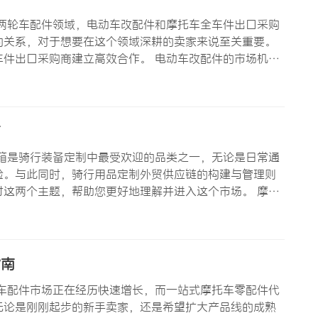
两轮车配件领域，电动车改配件和摩托车全车件出口采购
的关系，对于想要在这个领域深耕的卖家来说至关重要。
件出口采购商建立高效合作。 电动车改配件的市场机遇
一增长背后有三大驱动力： 第一，存量市场的升级需求。
的同时，也…
南
箱是骑行装备定制中最受欢迎的品类之一，无论是日常通
验。与此同时，骑行用品定制外贸供应链的构建与管理则
这两个主题，帮助您更好地理解并进入这个市场。 摩托
用户几乎必备的装备之一。其核心功能是提供储物空间，
看，摩托车后备…
指南
车配件市场正在经历快速增长，而一站式摩托车零配件代
无论是刚刚起步的新手卖家，还是希望扩大产品线的成熟