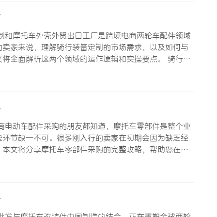
南
制和摩托车外壳外贸出口工厂是跨境电商两轮车配件领域
的卖家来说，理解骑行装备定制的市场需求，以及如何与
将全面解析这两个领域的运作逻辑和实操要点。 骑行装
越来越多卖家的关注，是因为骑行文化本身具有强烈的个
通工具属性延伸…
略
商电动车配件采购的朋友都知道，摩托车零部件是整个业
些环节缺一不可。很多刚入行的卖家在初期会因为缺乏经
。本文将分享摩托车零部件采购的完整攻略，帮助您在跨
配件采购的市场机遇 全球两轮车市场正在经历深刻的变
行车、电动滑板车…
册
批发与摩托车改装件中国制造的结合，正在重塑全球两轮