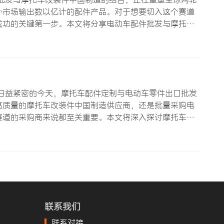
外市场输出数以亿计的配件产品。对于想要切入这个赛道
成功的关键第一步。本文将分享电动车配件批发与摩托车
走弯路，快速建立竞争优势。 电动车配件批发的市场规
了完整而成熟的…
日益紧密的今天，摩托车配件定制与电动车零件出口批发
高质量的摩托车改装件中国制造供应商，还是批量采购电
赛道的采购商来说都至关重要。本文将深入探讨摩托车配
采购过程中做出更明智的决策。 为什么选择摩托车配件
阶段会面临一个…
联系我们
联系对接