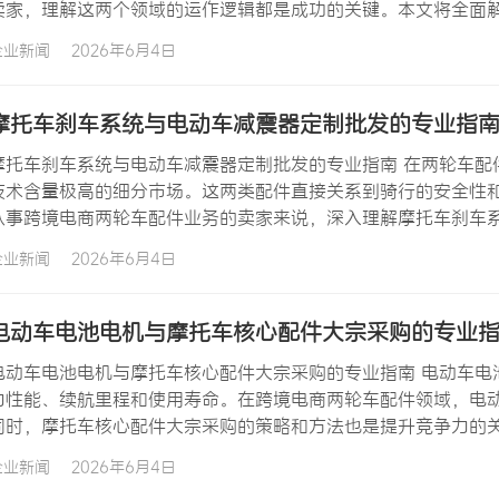
卖家，理解这两个领域的运作逻辑都是成功的关键。本文将全面
件代采服务的注意事项。 电动两轮车配件市场的增长动力 电动
企业新闻
2026年6月4日
球电动化浪潮的推动。从欧洲到东南亚，从北美到南美，电动自
摩托车刹车系统与电动车减震器定制批发的专业指
摩托车刹车系统与电动车减震器定制批发的专业指南 在两轮车配
技术含量极高的细分市场。这两类配件直接关系到骑行的安全性
从事跨境电商两轮车配件业务的卖家来说，深入理解摩托车刹车
品和建立竞争优势的基础。 摩托车刹车系统的工作原理与技术要
企业新闻
2026年6月4日
能转化为热能，从而实现减速或停止。但实际上，摩托车刹车系
电动车电池电机与摩托车核心配件大宗采购的专业
电动车电池电机与摩托车核心配件大宗采购的专业指南 电动车电
力性能、续航里程和使用寿命。在跨境电商两轮车配件领域，电
同时，摩托车核心配件大宗采购的策略和方法也是提升竞争力的
您在采购过程中做出更明智的决策。 电动车电池电机的重要性与
企业新闻
2026年6月4日
要性怎么强调都不为过。一个优质的电动车电池电机…