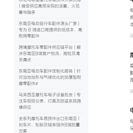
| 稳定供应高频采购的活塞、火花
塞与轴承
东南亚电动自行车配件源头厂家 |
专为 B 端进口商提供的低成本、高
耐用零配件
跨境摩托车零配件供应链平台 | 解
决东南亚B端客户物流、商检及清
关痛点
东南亚电动车配件定制化服务 | 针
对当地地形与气候优化的加厚型耐
磨零配件#
马来西亚摩托车电子设备批发 | 专
注车规级仪表、灯具及防盗系统跨
境供应
全系列摩托车易损件出口东南亚 |
刹车片、轮胎及链条组件B端批量
方案