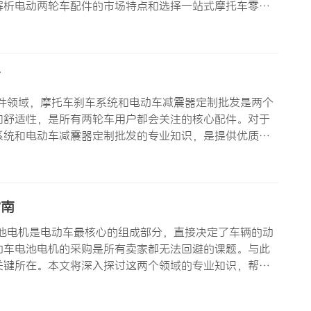
解析电动两轮车配件的市场特点和选择一站式摩托车零配
两轮车配件市场的高速增长建立在多重因素之上。首先是全
行车和电动摩托…
南
件领域，摩托车刹车系统和电动车减震器定制批发是两个
和舒适性，是所有两轮车用户都会关注的核心配件。对于
系统和电动车减震器定制批发的专业知识，是提供优质产
求 摩托车刹车系统的工作原理看似简单——通过摩擦将动
统的设计涉及复…
指南
池电机是电动车最核心的组成部分，直接决定了车辆的动
动车电池电机的采购是所有卖家都无法回避的课题。与此
关键所在。本文将深入探讨这两个领域的专业知识，帮助
市场格局 电动车电池电机是电动两轮车的”心脏”，其重