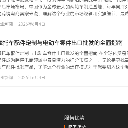
车后市场格局。中国作为全球最大的两轮车制造基地，每年向海
的跨境电商卖家来说，理解这个行业的市场逻辑和实操细节，是
改装件中国制造的实战经验，帮助您在摩托车零部件采购过程中少
企业新闻
2026年6月4日
模与增长机遇 中国两轮车配件产业经过数十年的发展，已经形成
摩托车配件定制与电动车零件出口批发的全面指南
摩托车配件定制与电动车零件出口批发的全面指南 在全球化贸易
已经成为跨境电商领域中最具潜力的细分市场之一。无论是寻找
动车配件批发产品，了解这个行业的运作模式对于想要切入这个
件定制与电动车零件出口批发的核心要点，帮助您在摩托车零部件
企业新闻
2026年6月4日
定制与电动车零件出口批发？ 很多新入行的跨境电商卖家在起步
服务优势
服务优势