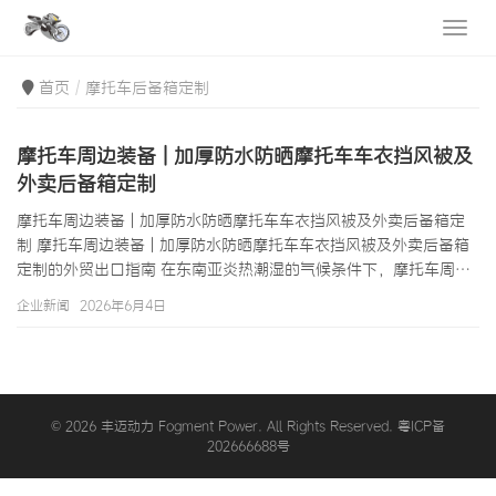
首页
摩托车后备箱定制
摩托车周边装备 | 加厚防水防晒摩托车车衣挡风被及
外卖后备箱定制
摩托车周边装备 | 加厚防水防晒摩托车车衣挡风被及外卖后备箱定
制 摩托车周边装备 | 加厚防水防晒摩托车车衣挡风被及外卖后备箱
定制的外贸出口指南 在东南亚炎热潮湿的气候条件下，摩托车周边
装备不仅是提升骑行舒适度的配件，更是保护车辆资产、延长使用
企业新闻
2026年6月4日
寿命的必需品。强烈的紫外线、高频的暴雨和无处不在的尘土，共
同构成了东南亚摩托车停放环境的三大挑战。统计数据显示，未使
用车衣保护的摩托车在曼谷高温暴晒下（夏季最高气温常达40°C
以上），仪表盘塑料外壳老化速度比使用车衣保护的摩托车快3至5
倍，车身漆面褪色速度…
© 2026 丰迈动力 Fogment Power. All Rights Reserved. 粤ICP备
202666688号