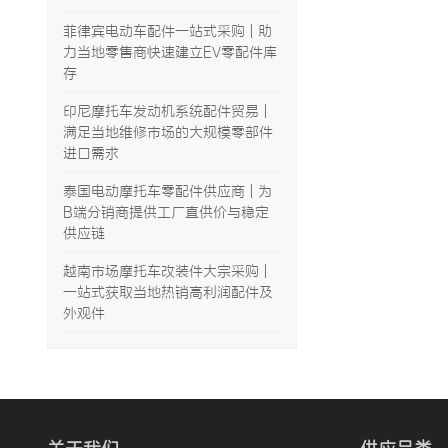
菲律宾电动车配件一站式采购 | 助
力当地零售商快速建立EV零配件库
存
印尼摩托车发动机系统配件贸易 |
满足当地维修市场的大规模零部件
进口需求
泰国电动摩托车零配件供应商 | 为
B端分销商提供工厂直供价与稳定
供应链
越南市场摩托车改装件大宗采购 |
一站式获取当地热销高利润配件及
外观件