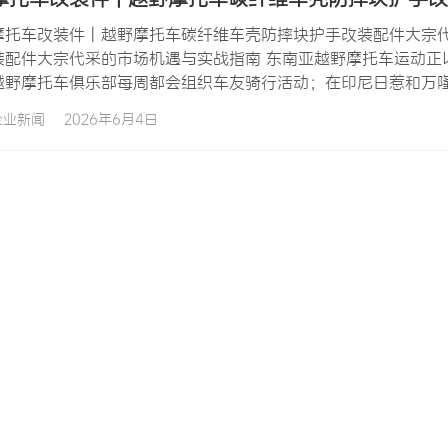
摩托车改装件 | 越野摩托车碳纤维车壳防摔块护手改装配件大宗代
装配件大宗代采的市场机遇与实战指南 东南亚越野摩托车运动正
越野摩托车俱乐部每周都会组织车友骑行活动；在印尼日惹和万
项目之一；在菲律宾吕宋岛北部的碧瑶山区，越野摩托车赛道已
企业新闻
2026年6月4日
长，摩托车改装件市场也随之蓬勃发展，其中越野摩托车碳纤维