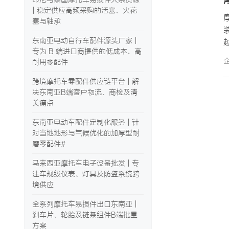
| 稳定供应高频采购的活塞、火花
塞与轴承
东南亚电动自行车配件源头厂家 |
专为 B 端进口商提供的低成本、高
耐用零配件
跨境摩托车零配件供应链平台 | 解
决东南亚B端客户物流、商检及清
关痛点
东南亚电动车配件定制化服务 | 针
对当地地形与气候优化的加厚型耐
磨零配件#
马来西亚摩托车电子设备批发 | 专
注车规级仪表、灯具及防盗系统跨
境供应
全系列摩托车易损件出口东南亚 |
刹车片、轮胎及链条组件B端批量
方案