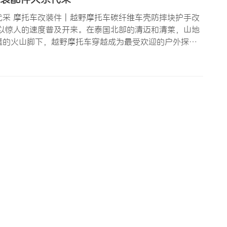
采 摩托车改装件 | 越野摩托车碳纤维车壳防摔块护手改
以惊人的速度普及开来。在泰国北部的清迈和清莱，山地
隆的火山脚下，越野摩托车穿越成为最受欢迎的户外探险
成为当地旅游的名片之一。随着越野摩托车保有量的增
车壳、防摔…