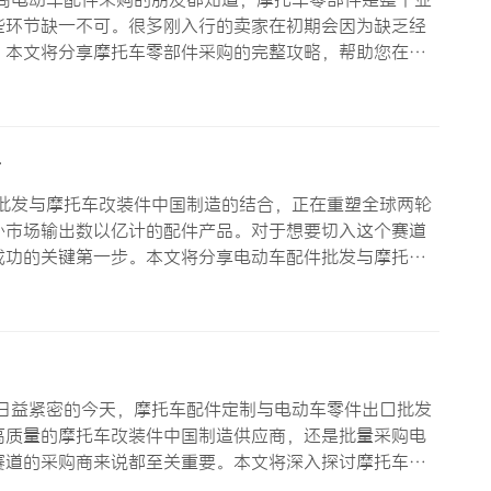
些环节缺一不可。很多刚入行的卖家在初期会因为缺乏经
。本文将分享摩托车零部件采购的完整攻略，帮助您在跨
配件采购的市场机遇 全球两轮车市场正在经历深刻的变
行车、电动滑板车…
册
批发与摩托车改装件中国制造的结合，正在重塑全球两轮
外市场输出数以亿计的配件产品。对于想要切入这个赛道
成功的关键第一步。本文将分享电动车配件批发与摩托车
走弯路，快速建立竞争优势。 电动车配件批发的市场规
了完整而成熟的…
日益紧密的今天，摩托车配件定制与电动车零件出口批发
高质量的摩托车改装件中国制造供应商，还是批量采购电
赛道的采购商来说都至关重要。本文将深入探讨摩托车配
采购过程中做出更明智的决策。 为什么选择摩托车配件