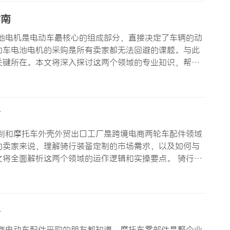
指南
池电机是电动车最核心的组成部分，直接决定了车辆的动
动车电池电机的采购是所有卖家都无法回避的课题。与此
关键所在。本文将深入探讨这两个领域的专业知识，帮助
市场格局 电动车电池电机是电动两轮车的”心脏”，其重
南
制和摩托车外壳外贸出口工厂是跨境电商两轮车配件领域
的卖家来说，理解骑行装备定制的市场需求，以及如何与
将全面解析这两个领域的运作逻辑和实操要点。 骑行装
越来越多卖家的关注，是因为骑行文化本身具有强烈的个
通工具属性延伸…
略
商电动车配件采购的朋友都知道，摩托车零部件是整个业