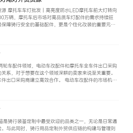
源 摩托车车灯批发 | 高亮度防水LED摩托车前大灯转向
00万辆，摩托车后市场对高品质车灯配件的需求持续旺
是保障骑行安全的基础配件，更是个性化改装的重要元
代传统的卤素灯泡和氙气灯（HID）——LED灯具更高的
南
两轮车配件领域，电动车改配件和摩托车全车件出口采购
的关系，对于想要在这个领域深耕的卖家来说至关重要。
件出口采购商建立高效合作。 电动车改配件的市场机遇
一增长背后有三大驱动力： 第一，存量市场的升级需求。
的同时，也…
南
箱是骑行装备定制中最受欢迎的品类之一，无论是日常通
验。与此同时，骑行用品定制外贸供应链的构建与管理则