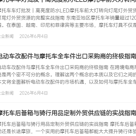
摩托车车灯批发 | 高亮度防水LED摩托车前大灯转向灯尾灯外贸货
灯尾灯外贸货源的完整实战指南 东南亚地区摩托车年销量超过12
盛。在泰国、越南、印尼和菲律宾等主要市场，摩托车灯具不仅
素。摩托车车灯批发市场中，LED摩托车灯具正以压倒性的优势取
企业新闻
2026年6月4日
发光效率、更长的使用寿命和更丰富的造型设计，使其成为…
电动车改配件与摩托车全车件出口采购商的终极指
电动车改配件与摩托车全车件出口采购商的终极指南 在跨境电商
商是两个密不可分的概念。理解这两个概念的本质以及它们之间
本文将全面解析电动车改配件的市场机遇，以及如何与摩托车全车
与增长动力 电动车改配件市场正在经历前所未有的增长机遇。这
企业新闻
2026年6月4日
中国国内电动两轮车保有量超过3亿辆，这些存量车辆在不断老化
摩托车后备箱与骑行用品定制外贸供应链的实战指
摩托车后备箱与骑行用品定制外贸供应链的实战指南 摩托车后备
勤还是长途摩旅，一个实用的摩托车后备箱都能大大提升骑行体