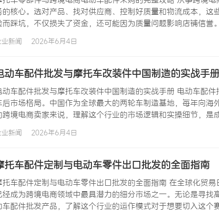
务的核心。选对产品、找对供应商、控制好质量和物流成本，这
验而踩坑，不仅损失了资金，还可能因为质量问题影响店铺信誉
境电商电动车配件采购的过程中建立竞争优势。 跨境电商电动车
企业新闻
2026年6月4日
革。传统燃油摩托车的市场份额在逐步被电动车蚕食，而电动自
电动车配件批发与摩托车改装件中国制造的实战手
电动车配件批发与摩托车改装件中国制造的实战手册 电动车配件
车后市场格局。中国作为全球最大的两轮车制造基地，每年向海
的跨境电商卖家来说，理解这个行业的市场逻辑和实操细节，是
改装件中国制造的实战经验，帮助您在摩托车零部件采购过程中少
企业新闻
2026年6月4日
模与增长机遇 中国两轮车配件产业经过数十年的发展，已经形成
摩托车配件定制与电动车零件出口批发的全面指南
摩托车配件定制与电动车零件出口批发的全面指南 在全球化贸易
已经成为跨境电商领域中最具潜力的细分市场之一。无论是寻找
动车配件批发产品，了解这个行业的运作模式对于想要切入这个
件定制与电动车零件出口批发的核心要点，帮助您在摩托车零部件