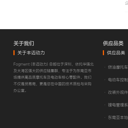
关于我们
供应品类
关于丰迈动力
供应品类
Fogment (丰迈动力) 总部位于深圳，依托华强北
• 燃油摩托
及大湾区强大的供应链集群，专注于为东南亚市
场提供高品质摩托车及电动车核心零配件。我们
• 电动车控制
不仅是贸易商，更是您在中国的技术质检与采购
办公室。
• 改装外观件
• 锂电管理系统
• 东南亚本