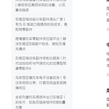
| 稳定供应高频采购的活塞、火花
塞与轴承
东南亚电动自行车配件源头厂家 |
专为 B 端进口商提供的低成本、高
耐用零配件
跨境摩托车零配件供应链平台 | 解
决东南亚B端客户物流、商检及清
关痛点
东南亚电动车配件定制化服务 | 针
对当地地形与气候优化的加厚型耐
磨零配件#
马来西亚摩托车电子设备批发 | 专
注车规级仪表、灯具及防盗系统跨
境供应
全系列摩托车易损件出口东南亚 |
刹车片、轮胎及链条组件B端批量
方案