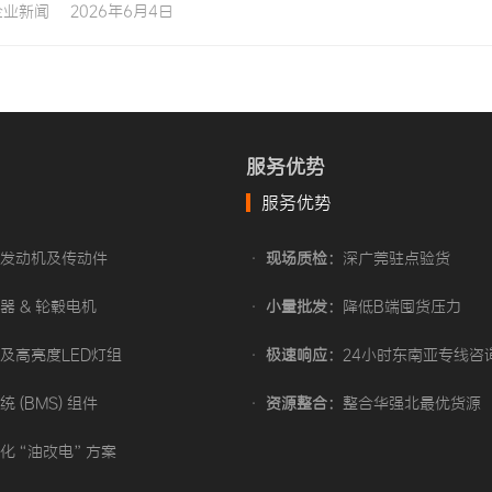
企业新闻
2026年6月4日
定制与电动车零件出口批发？ 很多新入行的跨境电商卖家在起步
服务优势
服务优势
车发动机及传动件
•
现场质检：
深广莞驻点验货
器 & 轮毂电机
•
小量批发：
降低B端囤货压力
及高亮度LED灯组
•
极速响应：
24小时东南亚专线咨
 (BMS) 组件
•
资源整合：
整合华强北最优货源
地化“油改电”方案