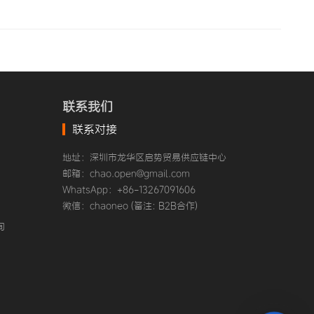
阶段会面临一个…
联系我们
联系对接
地址：深圳市龙华区启势贸易供应链中心
邮箱：chao.open@gmail.com
WhatsApp：+86-13267091606
微信：chaoneo (备注: B2B合作)
询