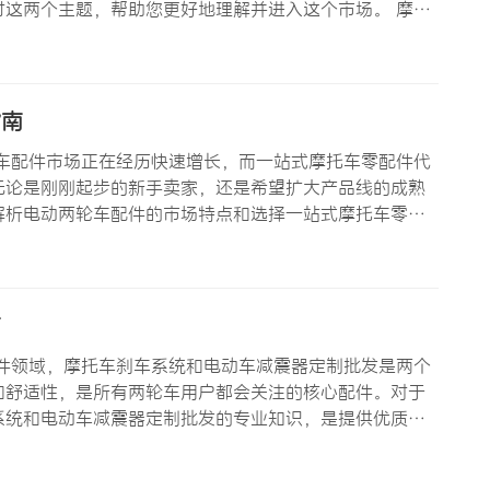
这两个主题，帮助您更好地理解并进入这个市场。 摩托
用户几乎必备的装备之一。其核心功能是提供储物空间，
看，摩托车后备…
指南
车配件市场正在经历快速增长，而一站式摩托车零配件代
无论是刚刚起步的新手卖家，还是希望扩大产品线的成熟
解析电动两轮车配件的市场特点和选择一站式摩托车零配
两轮车配件市场的高速增长建立在多重因素之上。首先是全
行车和电动摩托…
南
件领域，摩托车刹车系统和电动车减震器定制批发是两个
和舒适性，是所有两轮车用户都会关注的核心配件。对于
系统和电动车减震器定制批发的专业知识，是提供优质产
求 摩托车刹车系统的工作原理看似简单——通过摩擦将动
统的设计涉及复…