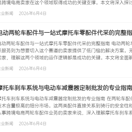
是跨境电商卖家在这个领域取得成功的关键支撑。本文将深入探讨
车后备箱的市场需求与产品分类 摩托车后备箱是摩托车和电动车
企业新闻
2026年6月4日
让骑行者能够携带头盔、雨具、工具等随身物品。从使用场景来
电动两轮车配件与一站式摩托车零配件代采的完整
电动两轮车配件与一站式摩托车零配件代采的完整指南 电动两轮
采服务则为想要切入这个赛道的卖家提供了低门槛的解决方案。
卖家，理解这两个领域的运作逻辑都是成功的关键。本文将全面
件代采服务的注意事项。 电动两轮车配件市场的增长动力 电动
企业新闻
2026年6月4日
球电动化浪潮的推动。从欧洲到东南亚，从北美到南美，电动自
摩托车刹车系统与电动车减震器定制批发的专业指
摩托车刹车系统与电动车减震器定制批发的专业指南 在两轮车配
技术含量极高的细分市场。这两类配件直接关系到骑行的安全性
从事跨境电商两轮车配件业务的卖家来说，深入理解摩托车刹车
品和建立竞争优势的基础。 摩托车刹车系统的工作原理与技术要
企业新闻
2026年6月4日
能转化为热能，从而实现减速或停止。但实际上，摩托车刹车系