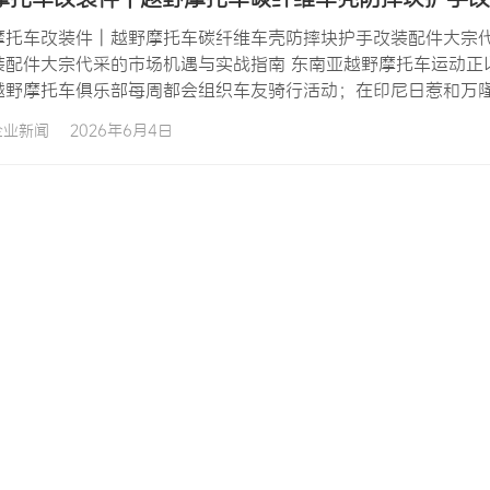
摩托车改装件 | 越野摩托车碳纤维车壳防摔块护手改装配件大宗代
装配件大宗代采的市场机遇与实战指南 东南亚越野摩托车运动正
越野摩托车俱乐部每周都会组织车友骑行活动；在印尼日惹和万
项目之一；在菲律宾吕宋岛北部的碧瑶山区，越野摩托车赛道已
企业新闻
2026年6月4日
长，摩托车改装件市场也随之蓬勃发展，其中越野摩托车碳纤维