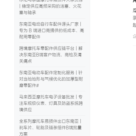
| 稳定供应高频采购的活塞、火花
塞与轴承
东南亚电动自行车配件源头厂家 |
专为 B 端进口商提供的低成本、高
耐用零配件
跨境摩托车零配件供应链平台 | 解
决东南亚B端客户物流、商检及清
关痛点
东南亚电动车配件定制化服务 | 针
对当地地形与气候优化的加厚型耐
磨零配件#
马来西亚摩托车电子设备批发 | 专
注车规级仪表、灯具及防盗系统跨
境供应
全系列摩托车易损件出口东南亚 |
刹车片、轮胎及链条组件B端批量
方案