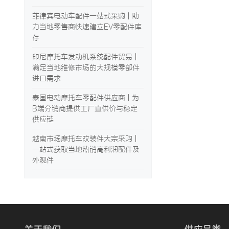
菲律宾电动车配件一站式采购 | 助
力当地零售商快速建立EV零配件库
存
印尼摩托车发动机系统配件贸易 |
满足当地维修市场的大规模零部件
进口需求
泰国电动摩托车零配件供应商 | 为
B端分销商提供工厂直供价与稳定
供应链
越南市场摩托车改装件大宗采购 |
一站式获取当地热销高利润配件及
外观件