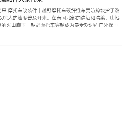
采 摩托车改装件 | 越野摩托车碳纤维车壳防摔块护手改
以惊人的速度普及开来。在泰国北部的清迈和清莱，山地
隆的火山脚下，越野摩托车穿越成为最受欢迎的户外探险
成为当地旅游的名片之一。随着越野摩托车保有量的增
车壳、防摔…