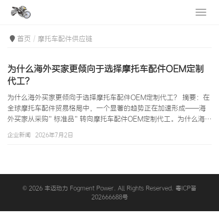
首页
摩托车配件供应链
为什么海外买家更倾向于选择摩托车配件OEM定制
代工？
为什么海外买家更倾向于选择摩托车配件OEM定制代工？ 摘要：在
全球摩托车配件贸易格局中，一个显著的趋势正在加速形成——海
外买家从采购”标准品”转向摩托车配件OEM定制代工。为什么海外
买家更倾向于选择摩托车配件OEM定制代工？这个问题的答案涵盖
企业新闻
2026年7月2日
了成本控制、品质保障、品牌差异化、供应链安全、市场灵活性等
多个维度。根据中国摩托车商会2024年的出口统计数据，摩托车配
件OEM定制代工出口额已占配件总出口额的62.3%，且年增速达
18.5%，远超标准品出口12.1%的增速。本文将从…
© 2026 丰迈动力 Fogment Power. All Rights Reserved. 粤ICP备
202666688号