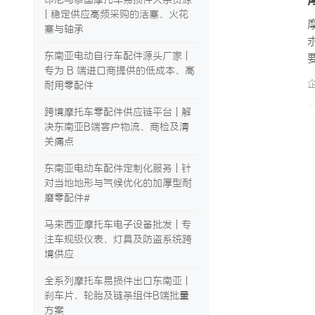
| 稳定供应高频采购的活塞、火花
塞与轴承
东南亚电动自行车配件源头厂家 |
专为 B 端进口商提供的低成本、高
耐用零配件
跨境摩托车零配件供应链平台 | 解
决东南亚B端客户物流、商检及清
关痛点
东南亚电动车配件定制化服务 | 针
对当地地形与气候优化的加厚型耐
磨零配件#
马来西亚摩托车电子设备批发 | 专
注车规级仪表、灯具及防盗系统跨
境供应
全系列摩托车易损件出口东南亚 |
刹车片、轮胎及链条组件B端批量
方案