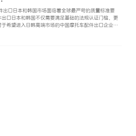
件出口日本和韩国市场面临着全球最严苛的质量标准要
件出口日本和韩国不仅需要满足基础的法规认证门槛，更
对于希望进入日韩高端市场的中国摩托车配件出口企业而
。本文将系统性地分析日韩两国摩托车配件市场的质量标
况与质量体系 1…