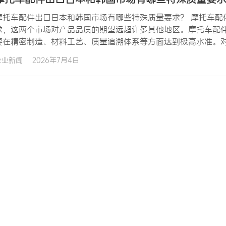
摩托车配件出口日本和韩国市场有哪些特殊质量要求？ 摩托车配
求，这两个市场对产品品质的期望远超许多其他地区。摩托车配
要在精密制造、材料工艺、质量追溯体系等方面达到极高水准。
言，深入理解日本和韩国市场的特殊质量要求是成功的关键前提
企业新闻
2026年7月4日
准、认证体系、技术壁垒及应对策略。 一、日本摩托车配件市场概