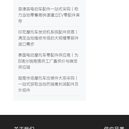
菲律宾电动车配件一站式采购 | 助
力当地零售商快速建立EV零配件库
存
印尼摩托车发动机系统配件贸易 |
满足当地维修市场的大规模零部件
进口需求
泰国电动摩托车零配件供应商 | 为
B端分销商提供工厂直供价与稳定
供应链
越南市场摩托车改装件大宗采购 |
一站式获取当地热销高利润配件及
外观件