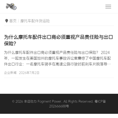
首页
摩托车配件货运险
为什么摩托车配件出口商必须重视产品责任险与出口
保险？
为什么摩托车配件出口商必须重视产品责任险与出口保险？ 2024
年，一起发生在美国加州的摩托车事故诉讼案震惊了中国摩托车配
件出口行业：一名摩托车骑手在高速公路行驶时前刹车片脱落导致
严重事故，经查该刹车片来自中国某出口商。受害者起诉美国进口
企业新闻
2026年7月2日
商，进口商随即向中国出口商追偿，索赔金额高达$2,800,000。由
于该中国出口商未购买产品责任险，最终以$950,000和解，导致该
企业资金链断裂、被迫关闭。这起真实案例揭示了一个残酷的现
实：为什么摩托车配件出口商必须重视产品责任险与出口保险，这
不是一道&#82…
© 2026 丰迈动力 Fogment Power. All Rights Reserved. 粤ICP备
202666688号