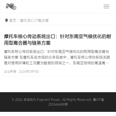
首页
摩托车CVT离合器
摩托车核心传动系统出口：针对东南亚气候优化的耐
用型离合器与链条方案
摩托车核心传动系统出口：针对东南亚气候优化的耐用型离合器与
链条方案 在摩托车后市场的众多品类中，摩托车核心传动系统无疑
是对使用环境和工况最为敏感的领域之一。东南亚独特的高温高
湿、多雨盐雾、多尘土道路以及频繁的启停交通模式，对离合器和
企业新闻
2026年5月9日
驱动链条等传动部件提出了远超温带地区的要求。作为专注摩托车
核心传动系统出口领域的专业供应商，我们经过数年在印尼、越
南、泰国、菲律宾四国的技术积累和市场验证，开发出了一套完整
针对东南亚气候优化的耐用型离合器与链条方案。本文将从技术原
理、材料科学、环境适应性设计、选型指南…
© 2026 丰迈动力 Fogment Power. All Rights Reserved. 粤ICP备
202666688号