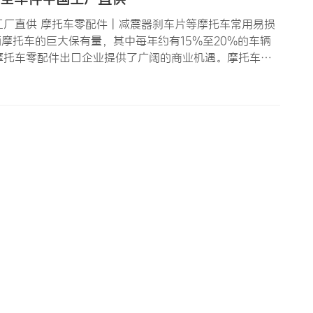
厂直供 摩托车零配件 | 减震器刹车片等摩托车常用易损
辆摩托车的巨大保有量，其中每年约有15%至20%的车辆
摩托车零配件出口企业提供了广阔的商业机遇。摩托车零
合器片等易损维护件，是维修站和配件零售商日常经营中
系…