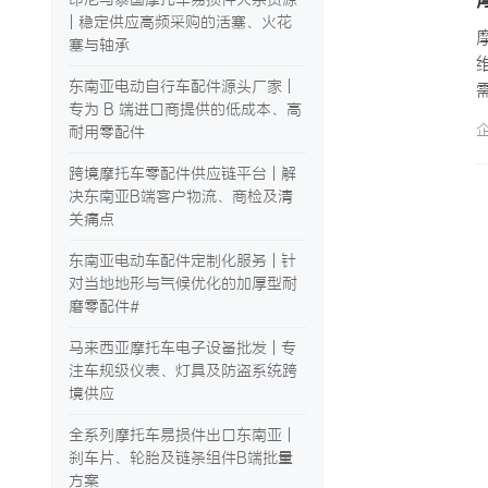
| 稳定供应高频采购的活塞、火花
塞与轴承
东南亚电动自行车配件源头厂家 |
专为 B 端进口商提供的低成本、高
耐用零配件
跨境摩托车零配件供应链平台 | 解
决东南亚B端客户物流、商检及清
关痛点
东南亚电动车配件定制化服务 | 针
对当地地形与气候优化的加厚型耐
磨零配件#
马来西亚摩托车电子设备批发 | 专
注车规级仪表、灯具及防盗系统跨
境供应
全系列摩托车易损件出口东南亚 |
刹车片、轮胎及链条组件B端批量
方案