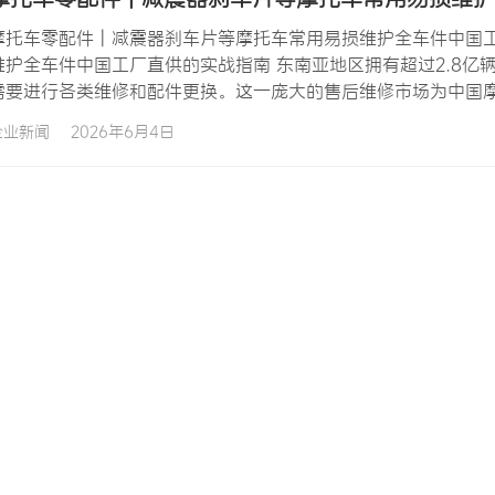
摩托车零配件 | 减震器刹车片等摩托车常用易损维护全车件中国工
维护全车件中国工厂直供的实战指南 东南亚地区拥有超过2.8亿
需要进行各类维修和配件更换。这一庞大的售后维修市场为中国
配件中的减震器、刹车片、刹车盘、链条、滤清器、火花塞和离
企业新闻
2026年6月4日
最核心的高频消耗品。理解摩托车常用易损维护全车件的产品体