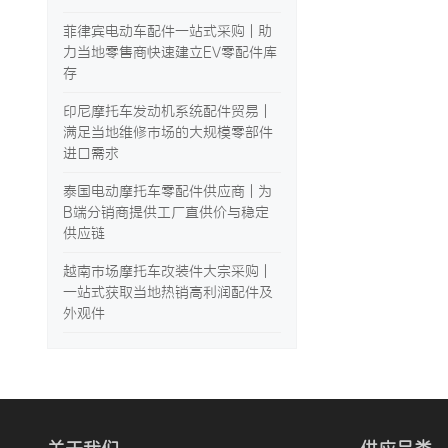
菲律宾电动车配件一站式采购 | 助
力当地零售商快速建立EV零配件库
存
印尼摩托车发动机系统配件贸易 |
满足当地维修市场的大规模零部件
进口需求
泰国电动摩托车零配件供应商 | 为
B端分销商提供工厂直供价与稳定
供应链
越南市场摩托车改装件大宗采购 |
一站式获取当地热销高利润配件及
外观件