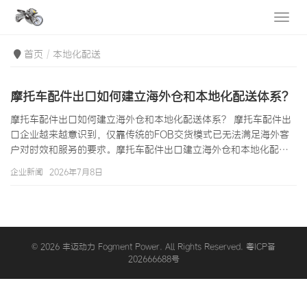
首页
本地化配送
摩托车配件出口如何建立海外仓和本地化配送体系？
摩托车配件出口如何建立海外仓和本地化配送体系？ 摩托车配件出
口企业越来越意识到，仅靠传统的FOB交货模式已无法满足海外客
户对时效和服务的要求。摩托车配件出口建立海外仓和本地化配送
体系，已经成为提升国际竞争力的关键战略。通过在目标市场设立
企业新闻
2026年7月8日
海外仓，摩托车配件出口企业可以实现本地发货、快速配送、降低
物流成本并提升客户体验。本文将全面解析摩托车配件出口如何建
立海外仓和本地化配送体系的完整方案。 一、摩托车配件出口海外
仓的战略价值 1.1 为什么摩托车配件出口需要海外仓 传统出口模式
下，摩托车配件从中国工…
© 2026 丰迈动力 Fogment Power. All Rights Reserved. 粤ICP备
202666688号