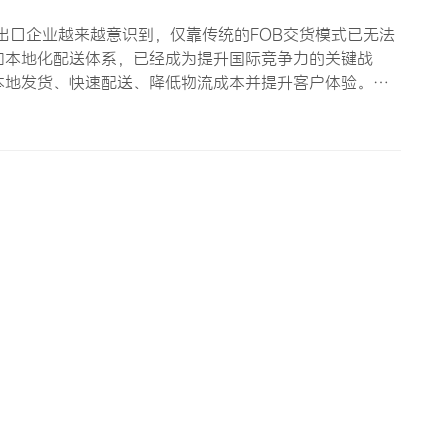
出口企业越来越意识到，仅靠传统的FOB交货模式已无法
和本地化配送体系，已经成为提升国际竞争力的关键战
本地发货、快速配送、降低物流成本并提升客户体验。本
整方案。 一、摩托车配件出口海外仓的战略价值 1.1
从中国工…