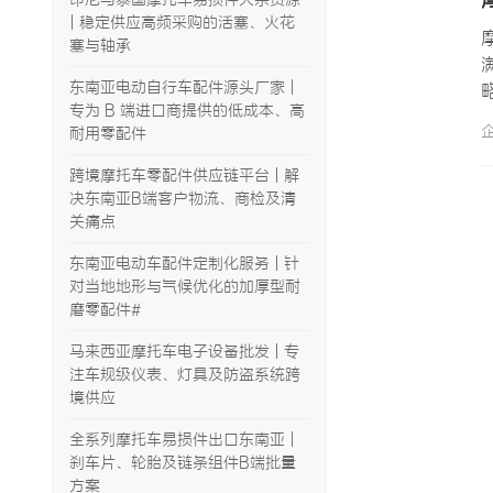
| 稳定供应高频采购的活塞、火花
塞与轴承
东南亚电动自行车配件源头厂家 |
专为 B 端进口商提供的低成本、高
耐用零配件
跨境摩托车零配件供应链平台 | 解
决东南亚B端客户物流、商检及清
关痛点
东南亚电动车配件定制化服务 | 针
对当地地形与气候优化的加厚型耐
磨零配件#
马来西亚摩托车电子设备批发 | 专
注车规级仪表、灯具及防盗系统跨
境供应
全系列摩托车易损件出口东南亚 |
刹车片、轮胎及链条组件B端批量
方案