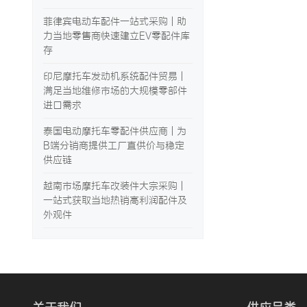
菲律宾电动车配件一站式采购 | 助
力当地零售商快速建立EV零配件库
存
印尼摩托车发动机系统配件贸易 |
满足当地维修市场的大规模零部件
进口需求
泰国电动摩托车零配件供应商 | 为
B端分销商提供工厂直供价与稳定
供应链
越南市场摩托车改装件大宗采购 |
一站式获取当地热销高利润配件及
外观件