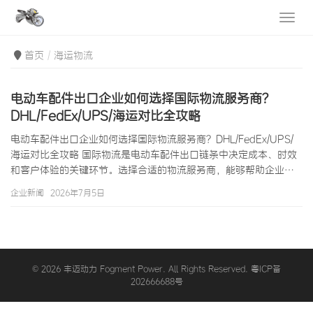
首页
海运物流
电动车配件出口企业如何选择国际物流服务商？
DHL/FedEx/UPS/海运对比全攻略
电动车配件出口企业如何选择国际物流服务商？DHL/FedEx/UPS/
海运对比全攻略 国际物流是电动车配件出口链条中决定成本、时效
和客户体验的关键环节。选择合适的物流服务商，能够帮助企业在
控制成本的同时保证交付时效，提升买家的购物体验，从而在竞争
企业新闻
2026年7月5日
中获得优势。然而，国际物流服务商众多——四大快递
DHL/FedEx/UPS/TNT、海运公司（如马士基、达飞、中远海运
等）、铁路运输（如中欧班列）、空运货代等——每种方式各有优
劣，适用于不同的场景。对于电动车配件出口企业而言，深入理解
各种物流方式的成本结…
© 2026 丰迈动力 Fogment Power. All Rights Reserved. 粤ICP备
202666688号