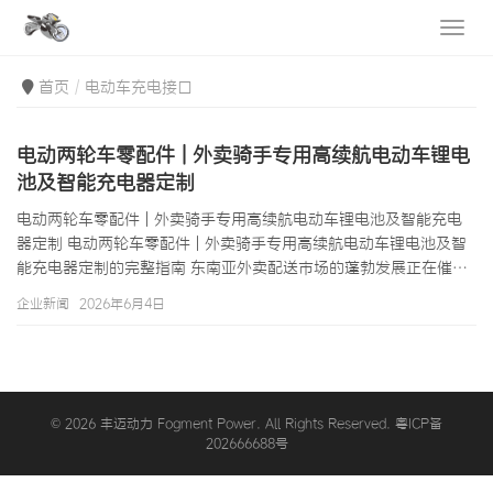
首页
电动车充电接口
电动两轮车零配件 | 外卖骑手专用高续航电动车锂电
池及智能充电器定制
电动两轮车零配件 | 外卖骑手专用高续航电动车锂电池及智能充电
器定制 电动两轮车零配件 | 外卖骑手专用高续航电动车锂电池及智
能充电器定制的完整指南 东南亚外卖配送市场的蓬勃发展正在催生
一个全新的电动两轮车零配件需求生态。在曼谷的考山路、胡志明
企业新闻
2026年6月4日
市的范老五街、雅加达的TanahAbang批发市场周围，每天都有数
十万外卖骑手驾驶电动车穿行于城市的大街小巷。这些职业骑手对
电动车的要求与普通消费者截然不同——他们需要日均100公里以上
的续航能力、2至4小时快充的充电效率、以及可以承受365天高频
使用的超…
© 2026 丰迈动力 Fogment Power. All Rights Reserved. 粤ICP备
202666688号