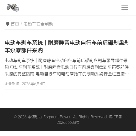
首页
电动车安全制动
电动车刹车系统 | 耐磨静音电动自行车前后碟刹盘刹
车泵零部件采购
电动车刹车系统 | 耐磨静音电动自行车前后碟刹盘刹车泵零部件采
购 电动车刹车系统 | 耐磨静音电动自行车前后碟刹盘刹车泵零部件
采购的完整指南 电动自行车和电动摩托车的制动系统安全性直接关
系到骑手的生命安全，这是电动车刹车系统区别于其他配件品类的
企业新闻
2026年6月4日
最本质特征。在东南亚城市街道的复杂交通环境中——穿梭于汽车
之间、在红绿灯前频繁制动、在坡道驻车——一套性能卓越的刹车
系统不仅是骑行体验的保障，更是安全骑行的底线。然而，刹车系
统的性能问题往往在事故发生前难以被察觉，这使得许多骑手低估
了其重要性，也为从事电动…
© 2026 丰迈动力 Fogment Power. All Rights Reserved. 粤ICP备
202666688号