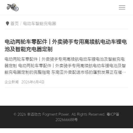
首页
电动车智能充电器
电动两轮车零配件 | 外卖骑手专用高续航电动车锂电
池及智能充电器定制
电动两轮车零配件 | 外卖骑手专用高续航电动车锂电池及智能充电
器定制 电动两轮车零配件 | 外卖骑手专用高续航电动车锂电池及智
能充电器定制的完整指南 东南亚外卖配送市场的蓬勃发展正在催生
一个全新的电动两轮车零配件需求生态。在曼谷的考山路、胡志明
企业新闻
2026年6月4日
市的范老五街、雅加达的TanahAbang批发市场周围，每天都有数
十万外卖骑手驾驶电动车穿行于城市的大街小巷。这些职业骑手对
电动车的要求与普通消费者截然不同——他们需要日均100公里以上
的续航能力、2至4小时快充的充电效率、以及可以承受365天高频
使用的超…
© 2026 丰迈动力 Fogment Power. All Rights Reserved. 粤ICP备
202666688号