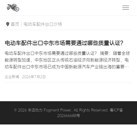
首页
电动车配件出口沙特
电动车配件出口中东市场需要通过哪些质量认证？
电动车配件出口中东市场需要通过哪些质量认证？ 摘要：随着全球
能源转型加速，中东地区正从传统石油经济向新能源经济转型，电
动车配件出口中东市场已成为中国新能源汽车产业链出海的重要方
向。中东国家尤其是沙特阿拉伯、阿联酋、卡塔尔、科威特、阿曼
企业新闻
2026年7月2日
和巴林（海湾合作委员会GCC六国）对电动车及配件制定了严格的
技术法规和质量认证要求。电动车配件出口中东市场需要通过哪些
质量认证，是每个计划进军中东的中国电动车配件企业必须深入理
解的问题。本文将从GCC认证体系、沙特SASO认证、阿联酋ESMA
认证、电池安全认证、电磁…
© 2026 丰迈动力 Fogment Power. All Rights Reserved. 粤ICP备
202666688号