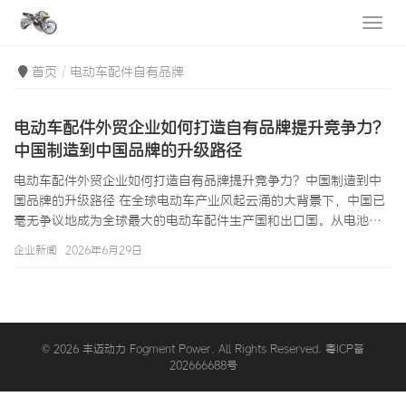
首页
电动车配件自有品牌
电动车配件外贸企业如何打造自有品牌提升竞争力？
中国制造到中国品牌的升级路径
电动车配件外贸企业如何打造自有品牌提升竞争力？中国制造到中
国品牌的升级路径 在全球电动车产业风起云涌的大背景下，中国已
毫无争议地成为全球最大的电动车配件生产国和出口国。从电池、
电机到控制器、仪表盘，中国工厂生产着全球超过70%的电动车关
企业新闻
2026年6月29日
键零部件。然而，”世界工厂”的标签也意味着微薄的利润空间——
一块出厂价30美元的动力电池，出口到海外品牌商手中贴牌后可以
卖到150美元，这中间超过80%的价值被品牌溢价和渠道利润吃掉。
当原材料价格持续上涨、汇率波动加剧、东南亚竞争者步步蚕食…
© 2026 丰迈动力 Fogment Power. All Rights Reserved. 粤ICP备
202666688号