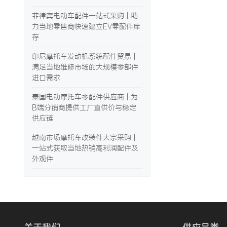
菲律宾电动车配件一站式采购 | 助
力当地零售商快速建立EV零配件库
存
印尼摩托车发动机系统配件贸易 |
满足当地维修市场的大规模零部件
进口需求
泰国电动摩托车零配件供应商 | 为
B端分销商提供工厂直供价与稳定
供应链
越南市场摩托车改装件大宗采购 |
一站式获取当地热销高利润配件及
外观件