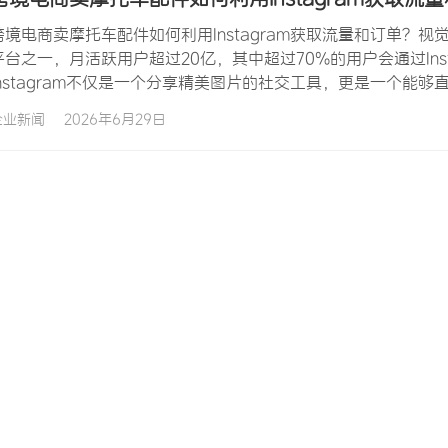
跨境电商卖摩托车配件如何利用Instagram获取流量和订单？视觉
平台之一，月活跃用户超过20亿，其中超过70%的用户会通过In
Instagram不仅是一个分享精美图片的社交工具，更是一个
强大营销阵地。在摩托车配件这个高度视觉化的品类中，Insta
企业新闻
2026年6月29日
骑手的骑行风采、产品细节的精致展…