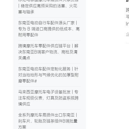
| 稳定供应高频采购的活塞、火花
塞与轴承
东南亚电动自行车配件源头厂家 |
专为 B 端进口商提供的低成本、高
耐用零配件
跨境摩托车零配件供应链平台 | 解
决东南亚B端客户物流、商检及清
关痛点
东南亚电动车配件定制化服务 | 针
对当地地形与气候优化的加厚型耐
磨零配件#
马来西亚摩托车电子设备批发 | 专
注车规级仪表、灯具及防盗系统跨
境供应
全系列摩托车易损件出口东南亚 |
刹车片、轮胎及链条组件B端批量
方案