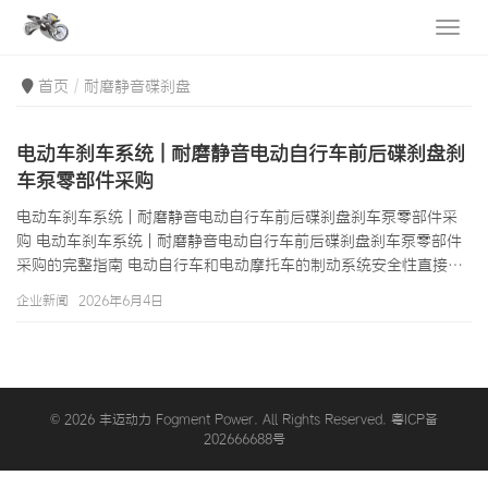
首页
耐磨静音碟刹盘
电动车刹车系统 | 耐磨静音电动自行车前后碟刹盘刹
车泵零部件采购
电动车刹车系统 | 耐磨静音电动自行车前后碟刹盘刹车泵零部件采
购 电动车刹车系统 | 耐磨静音电动自行车前后碟刹盘刹车泵零部件
采购的完整指南 电动自行车和电动摩托车的制动系统安全性直接关
系到骑手的生命安全，这是电动车刹车系统区别于其他配件品类的
企业新闻
2026年6月4日
最本质特征。在东南亚城市街道的复杂交通环境中——穿梭于汽车
之间、在红绿灯前频繁制动、在坡道驻车——一套性能卓越的刹车
系统不仅是骑行体验的保障，更是安全骑行的底线。然而，刹车系
统的性能问题往往在事故发生前难以被察觉，这使得许多骑手低估
了其重要性，也为从事电动…
© 2026 丰迈动力 Fogment Power. All Rights Reserved. 粤ICP备
202666688号