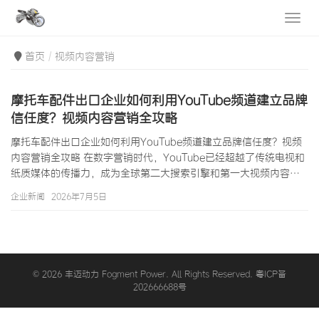
首页
视频内容营销
摩托车配件出口企业如何利用YouTube频道建立品牌
信任度？视频内容营销全攻略
摩托车配件出口企业如何利用YouTube频道建立品牌信任度？视频
内容营销全攻略 在数字营销时代，YouTube已经超越了传统电视和
纸质媒体的传播力，成为全球第二大搜索引擎和第一大视频内容平
台，月活跃用户超过20亿。对于摩托车配件出口企业而言，
企业新闻
2026年7月5日
YouTube的价值远不止是一个视频分享平台——它是建立品牌信任
度、展示产品实力、触达全球改装文化社区的核心阵地。当一个美
国摩托车爱好者在YouTube上看到你发布的刹车片安装教程或改装
效果对比视频时，那种视觉冲击力和信任度，是文字、图片甚至直
播都无法替代的…
© 2026 丰迈动力 Fogment Power. All Rights Reserved. 粤ICP备
202666688号